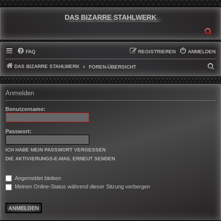
DAS BIZARRE STAHLWERK
SU
FAQ
REGISTRIEREN
ANMELDEN
DAS BIZARRE STAHLWERK
S
FOREN-ÜBERSICHT
U
C
Anmelden
H
Benutzername:
E
Passwort:
ICH HABE MEIN PASSWORT VERGESSEN
DIE AKTIVIERUNGS-E-MAIL ERNEUT SENDEN
Angemeldet bleiben
Meinen Online-Status während dieser Sitzung verbergen