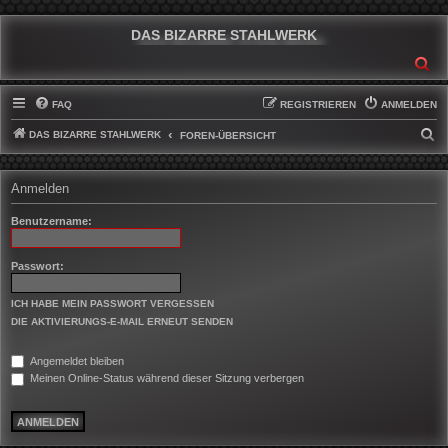
DAS BIZARRE STAHLWERK
SU
FAQ
REGISTRIEREN
ANMELDEN
DAS BIZARRE STAHLWERK
S
FOREN-ÜBERSICHT
U
C
Anmelden
H
Benutzername:
E
Passwort:
ICH HABE MEIN PASSWORT VERGESSEN
DIE AKTIVIERUNGS-E-MAIL ERNEUT SENDEN
Angemeldet bleiben
Meinen Online-Status während dieser Sitzung verbergen