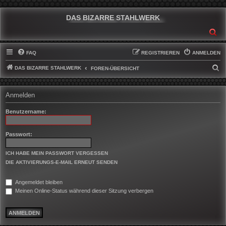
DAS BIZARRE STAHLWERK
SU
FAQ
REGISTRIEREN
ANMELDEN
DAS BIZARRE STAHLWERK
S
FOREN-ÜBERSICHT
U
C
Anmelden
H
Benutzername:
E
Passwort:
ICH HABE MEIN PASSWORT VERGESSEN
DIE AKTIVIERUNGS-E-MAIL ERNEUT SENDEN
Angemeldet bleiben
Meinen Online-Status während dieser Sitzung verbergen