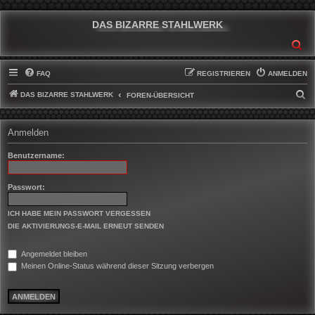
DAS BIZARRE STAHLWERK
SU
FAQ
REGISTRIEREN
ANMELDEN
DAS BIZARRE STAHLWERK
S
FOREN-ÜBERSICHT
U
C
Anmelden
H
Benutzername:
E
Passwort:
ICH HABE MEIN PASSWORT VERGESSEN
DIE AKTIVIERUNGS-E-MAIL ERNEUT SENDEN
Angemeldet bleiben
Meinen Online-Status während dieser Sitzung verbergen