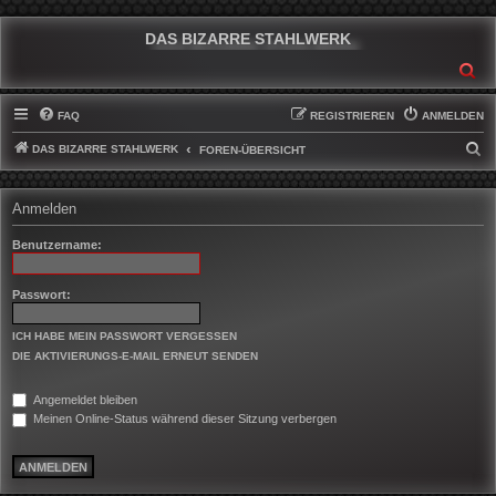
DAS BIZARRE STAHLWERK
SU
FAQ
REGISTRIEREN
ANMELDEN
DAS BIZARRE STAHLWERK
S
FOREN-ÜBERSICHT
U
C
Anmelden
H
Benutzername:
E
Passwort:
ICH HABE MEIN PASSWORT VERGESSEN
DIE AKTIVIERUNGS-E-MAIL ERNEUT SENDEN
Angemeldet bleiben
Meinen Online-Status während dieser Sitzung verbergen