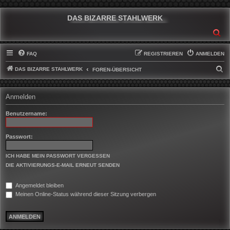
DAS BIZARRE STAHLWERK
SU
FAQ
REGISTRIEREN
ANMELDEN
DAS BIZARRE STAHLWERK
S
FOREN-ÜBERSICHT
U
C
Anmelden
H
Benutzername:
E
Passwort:
ICH HABE MEIN PASSWORT VERGESSEN
DIE AKTIVIERUNGS-E-MAIL ERNEUT SENDEN
Angemeldet bleiben
Meinen Online-Status während dieser Sitzung verbergen