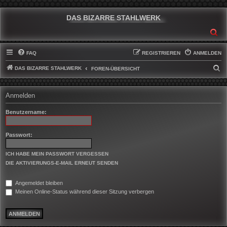
DAS BIZARRE STAHLWERK
SU
FAQ
REGISTRIEREN
ANMELDEN
DAS BIZARRE STAHLWERK
S
FOREN-ÜBERSICHT
U
C
Anmelden
H
Benutzername:
E
Passwort:
ICH HABE MEIN PASSWORT VERGESSEN
DIE AKTIVIERUNGS-E-MAIL ERNEUT SENDEN
Angemeldet bleiben
Meinen Online-Status während dieser Sitzung verbergen