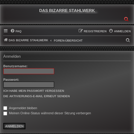
DAS BIZARRE STAHLWERK
SU
FAQ
REGISTRIEREN
ANMELDEN
DAS BIZARRE STAHLWERK
S
FOREN-ÜBERSICHT
U
C
Anmelden
H
Benutzername:
E
Passwort:
ICH HABE MEIN PASSWORT VERGESSEN
DIE AKTIVIERUNGS-E-MAIL ERNEUT SENDEN
Angemeldet bleiben
Meinen Online-Status während dieser Sitzung verbergen