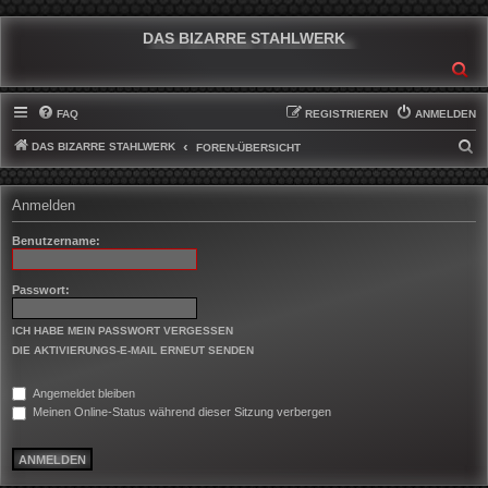
DAS BIZARRE STAHLWERK
SU
FAQ
REGISTRIEREN
ANMELDEN
DAS BIZARRE STAHLWERK
S
FOREN-ÜBERSICHT
U
C
Anmelden
H
Benutzername:
E
Passwort:
ICH HABE MEIN PASSWORT VERGESSEN
DIE AKTIVIERUNGS-E-MAIL ERNEUT SENDEN
Angemeldet bleiben
Meinen Online-Status während dieser Sitzung verbergen