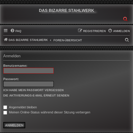
DAS BIZARRE STAHLWERK
SU
FAQ
REGISTRIEREN
ANMELDEN
DAS BIZARRE STAHLWERK
S
FOREN-ÜBERSICHT
U
C
Anmelden
H
Benutzername:
E
Passwort:
ICH HABE MEIN PASSWORT VERGESSEN
DIE AKTIVIERUNGS-E-MAIL ERNEUT SENDEN
Angemeldet bleiben
Meinen Online-Status während dieser Sitzung verbergen