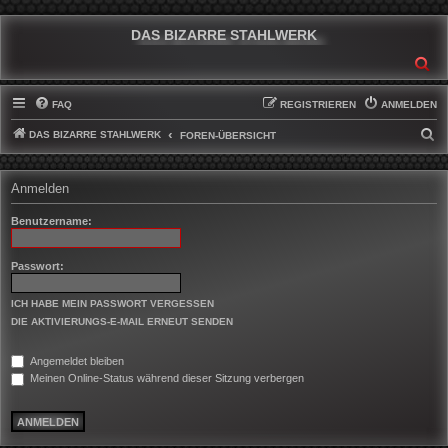
DAS BIZARRE STAHLWERK
SU
FAQ
REGISTRIEREN
ANMELDEN
DAS BIZARRE STAHLWERK
S
FOREN-ÜBERSICHT
U
C
Anmelden
H
Benutzername:
E
Passwort:
ICH HABE MEIN PASSWORT VERGESSEN
DIE AKTIVIERUNGS-E-MAIL ERNEUT SENDEN
Angemeldet bleiben
Meinen Online-Status während dieser Sitzung verbergen