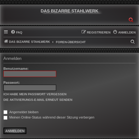
DAS BIZARRE STAHLWERK
SU
FAQ
REGISTRIEREN
ANMELDEN
DAS BIZARRE STAHLWERK
S
FOREN-ÜBERSICHT
U
C
Anmelden
H
Benutzername:
E
Passwort:
ICH HABE MEIN PASSWORT VERGESSEN
DIE AKTIVIERUNGS-E-MAIL ERNEUT SENDEN
Angemeldet bleiben
Meinen Online-Status während dieser Sitzung verbergen