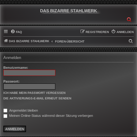
DAS BIZARRE STAHLWERK
SU
FAQ
REGISTRIEREN
ANMELDEN
DAS BIZARRE STAHLWERK
S
FOREN-ÜBERSICHT
U
C
Anmelden
H
Benutzername:
E
Passwort:
ICH HABE MEIN PASSWORT VERGESSEN
DIE AKTIVIERUNGS-E-MAIL ERNEUT SENDEN
Angemeldet bleiben
Meinen Online-Status während dieser Sitzung verbergen