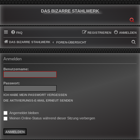
DAS BIZARRE STAHLWERK
SU
FAQ
REGISTRIEREN
ANMELDEN
DAS BIZARRE STAHLWERK
S
FOREN-ÜBERSICHT
U
C
Anmelden
H
Benutzername:
E
Passwort:
ICH HABE MEIN PASSWORT VERGESSEN
DIE AKTIVIERUNGS-E-MAIL ERNEUT SENDEN
Angemeldet bleiben
Meinen Online-Status während dieser Sitzung verbergen