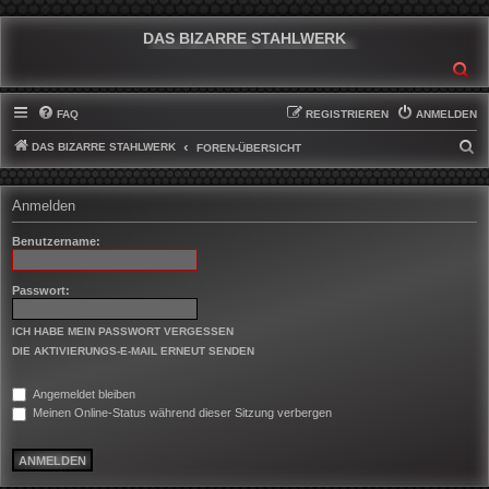
DAS BIZARRE STAHLWERK
SU
FAQ
REGISTRIEREN
ANMELDEN
DAS BIZARRE STAHLWERK
S
FOREN-ÜBERSICHT
U
C
Anmelden
H
Benutzername:
E
Passwort:
ICH HABE MEIN PASSWORT VERGESSEN
DIE AKTIVIERUNGS-E-MAIL ERNEUT SENDEN
Angemeldet bleiben
Meinen Online-Status während dieser Sitzung verbergen