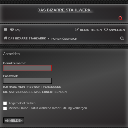
DAS BIZARRE STAHLWERK
SU
FAQ
REGISTRIEREN
ANMELDEN
DAS BIZARRE STAHLWERK
S
FOREN-ÜBERSICHT
U
C
Anmelden
H
Benutzername:
E
Passwort:
ICH HABE MEIN PASSWORT VERGESSEN
DIE AKTIVIERUNGS-E-MAIL ERNEUT SENDEN
Angemeldet bleiben
Meinen Online-Status während dieser Sitzung verbergen