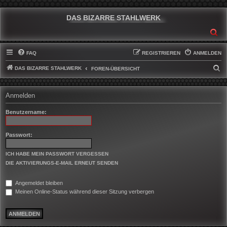
DAS BIZARRE STAHLWERK
SU
FAQ
REGISTRIEREN
ANMELDEN
DAS BIZARRE STAHLWERK
S
FOREN-ÜBERSICHT
U
C
Anmelden
H
Benutzername:
E
Passwort:
ICH HABE MEIN PASSWORT VERGESSEN
DIE AKTIVIERUNGS-E-MAIL ERNEUT SENDEN
Angemeldet bleiben
Meinen Online-Status während dieser Sitzung verbergen