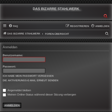
DAS BIZARRE STAHLWERK
SU
FAQ
REGISTRIEREN
ANMELDEN
DAS BIZARRE STAHLWERK
S
FOREN-ÜBERSICHT
U
C
Anmelden
H
Benutzername:
E
Passwort:
ICH HABE MEIN PASSWORT VERGESSEN
DIE AKTIVIERUNGS-E-MAIL ERNEUT SENDEN
Angemeldet bleiben
Meinen Online-Status während dieser Sitzung verbergen