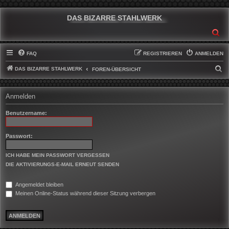
DAS BIZARRE STAHLWERK
SU
FAQ
REGISTRIEREN
ANMELDEN
DAS BIZARRE STAHLWERK
S
FOREN-ÜBERSICHT
U
C
Anmelden
H
Benutzername:
E
Passwort:
ICH HABE MEIN PASSWORT VERGESSEN
DIE AKTIVIERUNGS-E-MAIL ERNEUT SENDEN
Angemeldet bleiben
Meinen Online-Status während dieser Sitzung verbergen