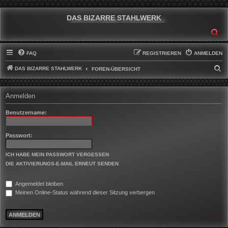
DAS BIZARRE STAHLWERK
SU
FAQ
REGISTRIEREN
ANMELDEN
DAS BIZARRE STAHLWERK
S
FOREN-ÜBERSICHT
U
C
Anmelden
H
Benutzername:
E
Passwort:
ICH HABE MEIN PASSWORT VERGESSEN
DIE AKTIVIERUNGS-E-MAIL ERNEUT SENDEN
Angemeldet bleiben
Meinen Online-Status während dieser Sitzung verbergen