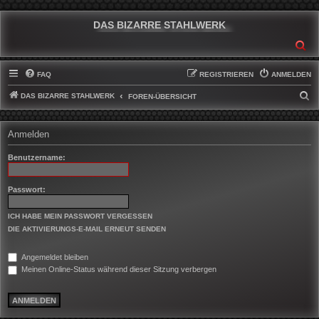
DAS BIZARRE STAHLWERK
SU
FAQ
REGISTRIEREN
ANMELDEN
DAS BIZARRE STAHLWERK
S
FOREN-ÜBERSICHT
U
C
Anmelden
H
Benutzername:
E
Passwort:
ICH HABE MEIN PASSWORT VERGESSEN
DIE AKTIVIERUNGS-E-MAIL ERNEUT SENDEN
Angemeldet bleiben
Meinen Online-Status während dieser Sitzung verbergen