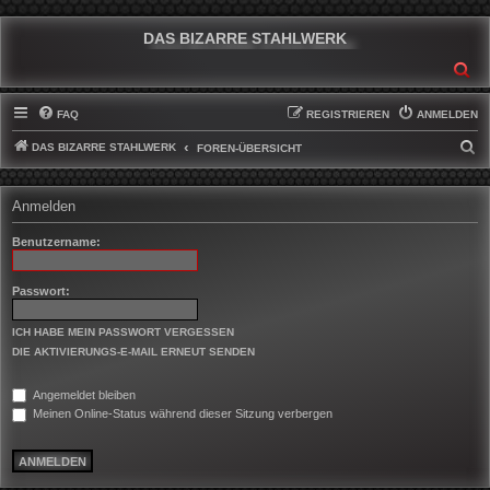
DAS BIZARRE STAHLWERK
SU
FAQ
REGISTRIEREN
ANMELDEN
DAS BIZARRE STAHLWERK
S
FOREN-ÜBERSICHT
U
C
Anmelden
H
Benutzername:
E
Passwort:
ICH HABE MEIN PASSWORT VERGESSEN
DIE AKTIVIERUNGS-E-MAIL ERNEUT SENDEN
Angemeldet bleiben
Meinen Online-Status während dieser Sitzung verbergen