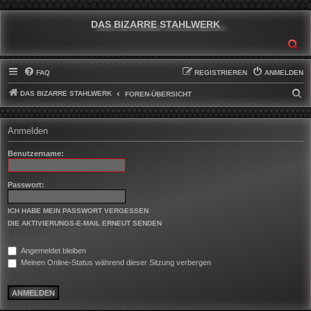
DAS BIZARRE STAHLWERK
SU
FAQ
REGISTRIEREN
ANMELDEN
DAS BIZARRE STAHLWERK
S
FOREN-ÜBERSICHT
U
C
Anmelden
H
Benutzername:
E
Passwort:
ICH HABE MEIN PASSWORT VERGESSEN
DIE AKTIVIERUNGS-E-MAIL ERNEUT SENDEN
Angemeldet bleiben
Meinen Online-Status während dieser Sitzung verbergen