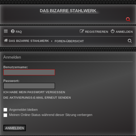
DAS BIZARRE STAHLWERK
SU
FAQ
REGISTRIEREN
ANMELDEN
DAS BIZARRE STAHLWERK
S
FOREN-ÜBERSICHT
U
C
Anmelden
H
Benutzername:
E
Passwort:
ICH HABE MEIN PASSWORT VERGESSEN
DIE AKTIVIERUNGS-E-MAIL ERNEUT SENDEN
Angemeldet bleiben
Meinen Online-Status während dieser Sitzung verbergen