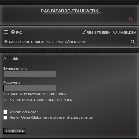
DAS BIZARRE STAHLWERK
SU
FAQ
REGISTRIEREN
ANMELDEN
DAS BIZARRE STAHLWERK
S
FOREN-ÜBERSICHT
U
C
Anmelden
H
Benutzername:
E
Passwort:
ICH HABE MEIN PASSWORT VERGESSEN
DIE AKTIVIERUNGS-E-MAIL ERNEUT SENDEN
Angemeldet bleiben
Meinen Online-Status während dieser Sitzung verbergen