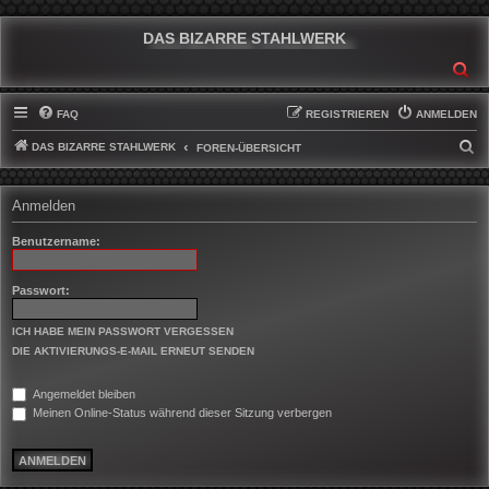
DAS BIZARRE STAHLWERK
SU
FAQ
REGISTRIEREN
ANMELDEN
DAS BIZARRE STAHLWERK
S
FOREN-ÜBERSICHT
U
C
Anmelden
H
Benutzername:
E
Passwort:
ICH HABE MEIN PASSWORT VERGESSEN
DIE AKTIVIERUNGS-E-MAIL ERNEUT SENDEN
Angemeldet bleiben
Meinen Online-Status während dieser Sitzung verbergen