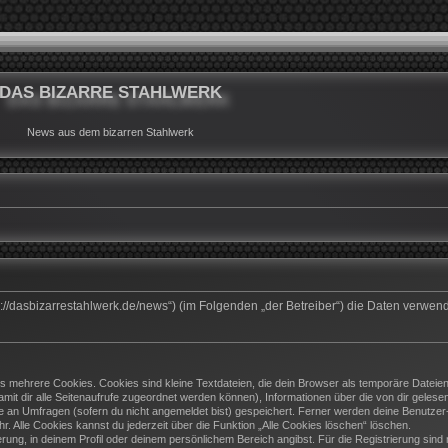
DAS BIZARRE STAHLWERK
News aus dem bizarren Stahlwerk
ttps://dasbizarrestahlwerk.de/news“) (im Folgenden „der Betreiber“) die Daten ver
 mehrere Cookies. Cookies sind kleine Textdateien, die dein Browser als temporäre Dateien
(damit dir alle Seitenaufrufe zugeordnet werden können), Informationen über die von dir geles
e an Umfragen (sofern du nicht angemeldet bist) gespeichert. Ferner werden deine Benutzer-I
. Alle Cookies kannst du jederzeit über die Funktion „Alle Cookies löschen“ löschen.
ierung, in deinem Profil oder deinem persönlichem Bereich angibst. Für die Registrierung si