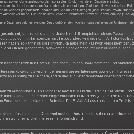
als notwendig festgelegt wurden, so ist dies für dich vor deren Eingabe ersichtlich.
 werden die dort eingegebenen Daten ebenfalls gespeichert. Gleiches gilt, wenn du einen Beit
genden Aktionen gespeichert: Löschen und Ändern von Beiträgen (dazu zählen Private Nachric
e Anmeldeversuche. Die von deinem Browser übermittelte Browser-Kennzeichnung (User Agent
itere Daten gespeichert werden. Dazu gehören dein Abstimmungsverhalten bei Umfragen, der 
espeichert, so dass es sicher ist. Jedoch wird dir empfohlen, dieses Passwort ni
oard, also geh mit ihm sorgsam um. Insbesondere wird dich kein Vertreter des Betr
essen haben, so kannst du die Funktion „Ich habe mein Passwort vergessen“ benut
ßend ein neu generiertes Passwort an diese Adresse, mit dem du dann auf das Bo
en näher spezifizierten Daten zu speichern, um das Board betreiben und anbieten
 Interessenabwägung zwischen deinen und seinen Interessen sowie den Interessen 
rowser-Kennung zu speichern, sofern dies zur Gefahrenabwehr oder zur rechtliche
n zu ermöglichen. Du bist dir daher bewusst, dass die Daten deines Profils und die 
e Informationen nur für einen eingeschränkten Nutzerkreis (z. B. andere registrier
 Forum oder kontaktiere den Betreiber. Die E-Mail-Adresse aus deinem Profil ist d
t deiner Zustimmung an Dritte weitergeben. Dies gilt nicht, sofern er auf Grund ge
urchsetzung rechtlicher Interessen erforderlich sind.
n dir angegebenen Kontaktdaten zu kontaktieren, sofern dies zur Übermittlung zentr