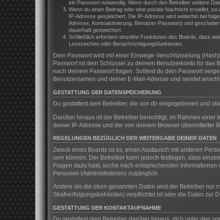
ein Passwort notwendig. Wenn durch den Betreiber weitere Daten 
Wenn du einen Beitrag oder eine private Nachricht erstellst, so
IP-Adresse gespeichert. Die IP-Adresse wird weiterhin bei fol
Adresse, Kontoaktivierung, Benutzer-Passwort) und gescheitert
dauerhaft gespeichert.
Schließlich erfordern einzelne Funktionen des Boards, dass we
Lesezeichen oder Benachrichtigungsfunktionen.
Dein Passwort wird mit einer Einwege-Verschlüsselung (Hash) g
Passwort ist dein Schlüssel zu deinem Benutzerkonto für das B
nach deinem Passwort fragen. Solltest du dein Passwort verg
Benutzernamen und deiner E-Mail-Adresse und sendet anschlie
GESTATTUNG DER DATENSPEICHERUNG
Du gestattest dem Betreiber, die von dir eingegebenen und ob
Darüber hinaus ist der Betreiber berechtigt, im Rahmen einer
deiner IP-Adresse und der von deinem Browser übermittelter B
REGELUNGEN BEZÜGLICH DER WEITERGABE DEINER DATEN
Zweck eines Boards ist es, einen Austausch mit anderen Persone
sein können. Der Betreiber kann jedoch festlegen, dass einzeln
Fragen dazu hast, suche nach entsprechenden Informationen im
Personen (Administratoren) zugänglich.
Andere als die oben genannten Daten wird der Betreiber nur mi
Strafverfolgungsbehörden) verpflichtet ist oder die Daten zur D
GESTATTUNG DER KONTAKTAUFNAHME
Du gestattest dem Betreiber darüber hinaus, dich unter den vo