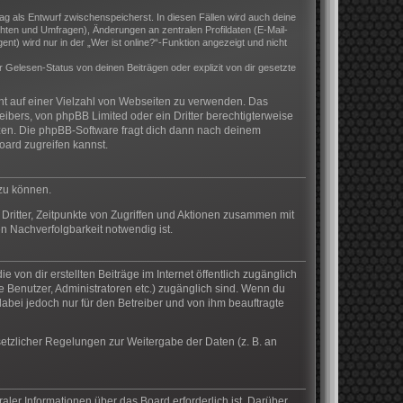
rag als Entwurf zwischenspeicherst. In diesen Fällen wird auch deine
hten und Umfragen), Änderungen an zentralen Profildaten (E-Mail-
) wird nur in der „Wer ist online?“-Funktion angezeigt und nicht
Gelesen-Status von deinen Beiträgen oder explizit von dir gesetzte
cht auf einer Vielzahl von Webseiten zu verwenden. Das
eibers, von phpBB Limited oder ein Dritter berechtigterweise
zen. Die phpBB-Software fragt dich dann nach deinem
ard zugreifen kannst.
 zu können.
Dritter, Zeitpunkte von Zugriffen und Aktionen zusammen mit
n Nachverfolgbarkeit notwendig ist.
von dir erstellten Beiträge im Internet öffentlich zugänglich
te Benutzer, Administratoren etc.) zugänglich sind. Wenn du
abei jedoch nur für den Betreiber und von ihm beauftragte
setzlicher Regelungen zur Weitergabe der Daten (z. B. an
aler Informationen über das Board erforderlich ist. Darüber