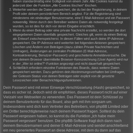
haben standardmäßig eine Gültigkeit von einem Jahr. Alle Cookies kannst du
jederzeit über die Funktion „Alle Cookies löschen“ löschen.
Weiterhin werden die Daten gespeichert, die du bei der Registrierung, in deinem
Profil oder deinem persönlichem Bereich angibst. Für die Registrierung sind
mindestens ein eindeutiger Benutzername, eine E-Mail-Adresse und ein Passwort
notwendig. Wenn durch den Betreiber weitere Daten als notwendig festgelegt
wurden, so ist dies für dich vor deren Eingabe ersichtlich.
Wenn du einen Beitrag oder eine private Nachricht erstellst, so werden die dort
eingegebenen Daten ebenfalls gespeichert. Gleiches gilt, wenn du einen Beitrag
als Entwurf zwischenspeicherst. In diesen Fällen wird auch deine IP-Adresse
gespeichert. Die IP-Adresse wird weiterhin bei folgenden Aktionen gespeichert:
Löschen und Ändern von Beiträgen (dazu zählen Private Nachrichten und
Umfragen), Änderungen an zentralen Profildaten (E-Mail-Adresse,
Kontoaktivierung, Benutzer-Passwort) und gescheiterte Anmeldeversuche. Die
von deinem Browser übermittelte Browser-Kennzeichnung (User Agent) wird nur
in der „Wer ist online?“-Funktion angezeigt und nicht dauerhaft gespeichert.
Schließlich erfordern einzelne Funktionen des Boards, dass weitere Daten
gespeichert werden. Dazu gehören dein Abstimmungsverhalten bei Umfragen,
der Gelesen-Status von deinen Beiträgen oder explizit von dir gesetzte
Lesezeichen oder Benachrichtigungsfunktionen.
Dein Passwort wird mit einer Einwege-Verschlüsselung (Hash) gespeichert, so
dass es sicher ist. Jedoch wird dir empfohlen, dieses Passwort nicht auf einer
Vielzahl von Webseiten zu verwenden. Das Passwort ist dein Schlüssel zu
deinem Benutzerkonto für das Board, also geh mit ihm sorgsam um.
Insbesondere wird dich kein Vertreter des Betreibers, von phpBB Limited oder
ein Dritter berechtigterweise nach deinem Passwort fragen. Solltest du dein
Passwort vergessen haben, so kannst du die Funktion „Ich habe mein
Passwort vergessen“ benutzen. Die phpBB-Software fragt dich dann nach
deinem Benutzernamen und deiner E-Mail-Adresse und sendet anschließend
ein neu generiertes Passwort an diese Adresse, mit dem du dann auf das