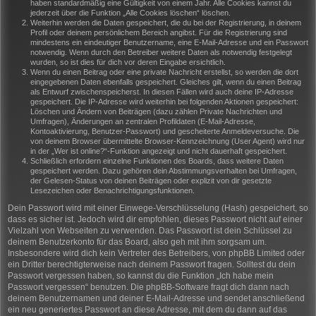
haben standardmäßig eine Gültigkeit von einem Jahr. Alle Cookies kannst du
jederzeit über die Funktion „Alle Cookies löschen“ löschen.
Weiterhin werden die Daten gespeichert, die du bei der Registrierung, in deinem
Profil oder deinem persönlichem Bereich angibst. Für die Registrierung sind
mindestens ein eindeutiger Benutzername, eine E-Mail-Adresse und ein Passwort
notwendig. Wenn durch den Betreiber weitere Daten als notwendig festgelegt
wurden, so ist dies für dich vor deren Eingabe ersichtlich.
Wenn du einen Beitrag oder eine private Nachricht erstellst, so werden die dort
eingegebenen Daten ebenfalls gespeichert. Gleiches gilt, wenn du einen Beitrag
als Entwurf zwischenspeicherst. In diesen Fällen wird auch deine IP-Adresse
gespeichert. Die IP-Adresse wird weiterhin bei folgenden Aktionen gespeichert:
Löschen und Ändern von Beiträgen (dazu zählen Private Nachrichten und
Umfragen), Änderungen an zentralen Profildaten (E-Mail-Adresse,
Kontoaktivierung, Benutzer-Passwort) und gescheiterte Anmeldeversuche. Die
von deinem Browser übermittelte Browser-Kennzeichnung (User Agent) wird nur
in der „Wer ist online?“-Funktion angezeigt und nicht dauerhaft gespeichert.
Schließlich erfordern einzelne Funktionen des Boards, dass weitere Daten
gespeichert werden. Dazu gehören dein Abstimmungsverhalten bei Umfragen,
der Gelesen-Status von deinen Beiträgen oder explizit von dir gesetzte
Lesezeichen oder Benachrichtigungsfunktionen.
Dein Passwort wird mit einer Einwege-Verschlüsselung (Hash) gespeichert, so
dass es sicher ist. Jedoch wird dir empfohlen, dieses Passwort nicht auf einer
Vielzahl von Webseiten zu verwenden. Das Passwort ist dein Schlüssel zu
deinem Benutzerkonto für das Board, also geh mit ihm sorgsam um.
Insbesondere wird dich kein Vertreter des Betreibers, von phpBB Limited oder
ein Dritter berechtigterweise nach deinem Passwort fragen. Solltest du dein
Passwort vergessen haben, so kannst du die Funktion „Ich habe mein
Passwort vergessen“ benutzen. Die phpBB-Software fragt dich dann nach
deinem Benutzernamen und deiner E-Mail-Adresse und sendet anschließend
ein neu generiertes Passwort an diese Adresse, mit dem du dann auf das