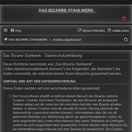
DAS BIZARRE STAHLWERK
SU
FAQ
REGISTRIEREN
ANMELDEN
DAS BIZARRE STAHLWERK
S
FOREN-ÜBERSICHT
U
C
Das Bizarre Stahlwerk - Datenschutzerklärung
H
Diese Richtlinie beschreibt, wie „Das Bizarre Stahlwerk“
E
(„https://dasbizarrestahlwerk.de/news“) (im Folgenden „der Betreiber“) die
Daten verwendet, die während deines Foren-Besuchs gesammelt werden.
UMFANG UND ART DER DATENSPEICHERUNG
Deine Daten werden auf vier verschiedene Arten gesammelt:
Die Forensoftware phpBB erstellt bei deinem Besuch des Boards mehrere
Cookies. Cookies sind kleine Textdateien, die dein Browser als temporäre
Dateien ablegt und die zwischen den einzelnen Aufrufen des Boards erhalten
bleiben. In diesen Cookies sind die aktuelle ID deiner Sitzung (damit dir alle
Seitenaufrufe zugeordnet werden können), Informationen über die von dir
gelesenen Beiträge (zur Markierung dieser als gelesen/ungelesen; sofern du
nicht angemeldet bist) sowie Informationen über deine Teilnahme an Umfragen
(sofern du nicht angemeldet bist) gespeichert. Ferner werden deine Benutzer-ID,
ein Authentifizierungsschlüssel und eine Session-ID gespeichert. Die Cookies