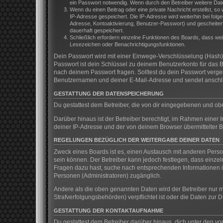
ein Passwort notwendig. Wenn durch den Betreiber weitere Daten 
Wenn du einen Beitrag oder eine private Nachricht erstellst, so
IP-Adresse gespeichert. Die IP-Adresse wird weiterhin bei fol
Adresse, Kontoaktivierung, Benutzer-Passwort) und gescheitert
dauerhaft gespeichert.
Schließlich erfordern einzelne Funktionen des Boards, dass we
Lesezeichen oder Benachrichtigungsfunktionen.
Dein Passwort wird mit einer Einwege-Verschlüsselung (Hash) g
Passwort ist dein Schlüssel zu deinem Benutzerkonto für das B
nach deinem Passwort fragen. Solltest du dein Passwort verg
Benutzernamen und deiner E-Mail-Adresse und sendet anschlie
GESTATTUNG DER DATENSPEICHERUNG
Du gestattest dem Betreiber, die von dir eingegebenen und ob
Darüber hinaus ist der Betreiber berechtigt, im Rahmen einer
deiner IP-Adresse und der von deinem Browser übermittelter B
REGELUNGEN BEZÜGLICH DER WEITERGABE DEINER DATEN
Zweck eines Boards ist es, einen Austausch mit anderen Persone
sein können. Der Betreiber kann jedoch festlegen, dass einzeln
Fragen dazu hast, suche nach entsprechenden Informationen im
Personen (Administratoren) zugänglich.
Andere als die oben genannten Daten wird der Betreiber nur mi
Strafverfolgungsbehörden) verpflichtet ist oder die Daten zur D
GESTATTUNG DER KONTAKTAUFNAHME
Du gestattest dem Betreiber darüber hinaus, dich unter den vo