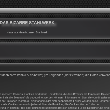
DAS BIZARRE STAHLWERK
News aus dem bizarren Stahlwerk
ttps://dasbizarrestahlwerk.de/news“) (im Folgenden „der Betreiber“) die Daten ver
 mehrere Cookies. Cookies sind kleine Textdateien, die dein Browser als temporäre Dateien
(damit dir alle Seitenaufrufe zugeordnet werden können), Informationen über die von dir geles
e an Umfragen (sofern du nicht angemeldet bist) gespeichert. Ferner werden deine Benutzer-I
. Alle Cookies kannst du jederzeit über die Funktion „Alle Cookies löschen“ löschen.
ierung, in deinem Profil oder deinem persönlichem Bereich angibst. Für die Registrierung si