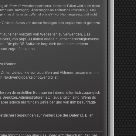
rag als Entwurf zwischenspeicherst. In diesen Fällen wird auch deine
hten und Umfragen), Änderungen an zentralen Profildaten (E-Mail-
) wird nur in der „Wer ist online?“-Funktion angezeigt und nicht
Gelesen-Status von deinen Beiträgen oder explizit von dir gesetzte
cht auf einer Vielzahl von Webseiten zu verwenden. Das
eibers, von phpBB Limited oder ein Dritter berechtigterweise
zen. Die phpBB-Software fragt dich dann nach deinem
ard zugreifen kannst.
 zu können.
Dritter, Zeitpunkte von Zugriffen und Aktionen zusammen mit
n Nachverfolgbarkeit notwendig ist.
von dir erstellten Beiträge im Internet öffentlich zugänglich
te Benutzer, Administratoren etc.) zugänglich sind. Wenn du
abei jedoch nur für den Betreiber und von ihm beauftragte
setzlicher Regelungen zur Weitergabe der Daten (z. B. an
aler Informationen über das Board erforderlich ist. Darüber