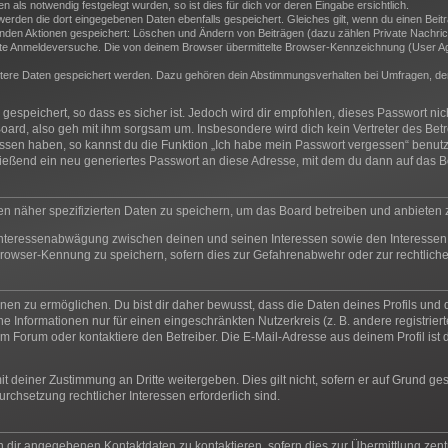
als notwendig festgelegt wurden, so ist dies für dich vor deren Eingabe ersichtlich.
 werden die dort eingegebenen Daten ebenfalls gespeichert. Gleiches gilt, wenn du einen Beit
genden Aktionen gespeichert: Löschen und Ändern von Beiträgen (dazu zählen Private Nachric
e Anmeldeversuche. Die von deinem Browser übermittelte Browser-Kennzeichnung (User Agent
itere Daten gespeichert werden. Dazu gehören dein Abstimmungsverhalten bei Umfragen, der 
espeichert, so dass es sicher ist. Jedoch wird dir empfohlen, dieses Passwort ni
oard, also geh mit ihm sorgsam um. Insbesondere wird dich kein Vertreter des Betr
essen haben, so kannst du die Funktion „Ich habe mein Passwort vergessen“ benut
ßend ein neu generiertes Passwort an diese Adresse, mit dem du dann auf das Bo
en näher spezifizierten Daten zu speichern, um das Board betreiben und anbieten
 Interessenabwägung zwischen deinen und seinen Interessen sowie den Interessen 
rowser-Kennung zu speichern, sofern dies zur Gefahrenabwehr oder zur rechtliche
n zu ermöglichen. Du bist dir daher bewusst, dass die Daten deines Profils und die 
e Informationen nur für einen eingeschränkten Nutzerkreis (z. B. andere registrier
 Forum oder kontaktiere den Betreiber. Die E-Mail-Adresse aus deinem Profil ist d
t deiner Zustimmung an Dritte weitergeben. Dies gilt nicht, sofern er auf Grund ge
urchsetzung rechtlicher Interessen erforderlich sind.
n dir angegebenen Kontaktdaten zu kontaktieren, sofern dies zur Übermittlung zentr