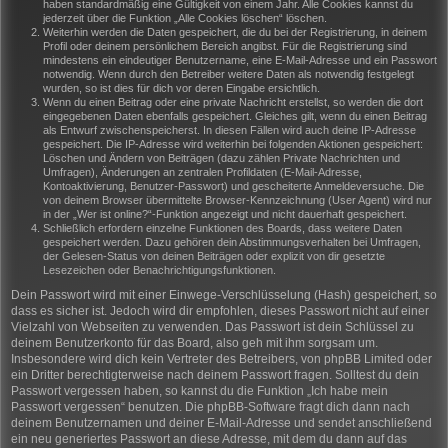
haben standardmäßig eine Gültigkeit von einem Jahr. Alle Cookies kannst du
jederzeit über die Funktion „Alle Cookies löschen“ löschen.
Weiterhin werden die Daten gespeichert, die du bei der Registrierung, in deinem
Profil oder deinem persönlichem Bereich angibst. Für die Registrierung sind
mindestens ein eindeutiger Benutzername, eine E-Mail-Adresse und ein Passwort
notwendig. Wenn durch den Betreiber weitere Daten als notwendig festgelegt
wurden, so ist dies für dich vor deren Eingabe ersichtlich.
Wenn du einen Beitrag oder eine private Nachricht erstellst, so werden die dort
eingegebenen Daten ebenfalls gespeichert. Gleiches gilt, wenn du einen Beitrag
als Entwurf zwischenspeicherst. In diesen Fällen wird auch deine IP-Adresse
gespeichert. Die IP-Adresse wird weiterhin bei folgenden Aktionen gespeichert:
Löschen und Ändern von Beiträgen (dazu zählen Private Nachrichten und
Umfragen), Änderungen an zentralen Profildaten (E-Mail-Adresse,
Kontoaktivierung, Benutzer-Passwort) und gescheiterte Anmeldeversuche. Die
von deinem Browser übermittelte Browser-Kennzeichnung (User Agent) wird nur
in der „Wer ist online?“-Funktion angezeigt und nicht dauerhaft gespeichert.
Schließlich erfordern einzelne Funktionen des Boards, dass weitere Daten
gespeichert werden. Dazu gehören dein Abstimmungsverhalten bei Umfragen,
der Gelesen-Status von deinen Beiträgen oder explizit von dir gesetzte
Lesezeichen oder Benachrichtigungsfunktionen.
Dein Passwort wird mit einer Einwege-Verschlüsselung (Hash) gespeichert, so
dass es sicher ist. Jedoch wird dir empfohlen, dieses Passwort nicht auf einer
Vielzahl von Webseiten zu verwenden. Das Passwort ist dein Schlüssel zu
deinem Benutzerkonto für das Board, also geh mit ihm sorgsam um.
Insbesondere wird dich kein Vertreter des Betreibers, von phpBB Limited oder
ein Dritter berechtigterweise nach deinem Passwort fragen. Solltest du dein
Passwort vergessen haben, so kannst du die Funktion „Ich habe mein
Passwort vergessen“ benutzen. Die phpBB-Software fragt dich dann nach
deinem Benutzernamen und deiner E-Mail-Adresse und sendet anschließend
ein neu generiertes Passwort an diese Adresse, mit dem du dann auf das