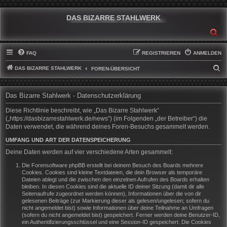
DAS BIZARRE STAHLWERK
SU
FAQ
REGISTRIEREN
ANMELDEN
DAS BIZARRE STAHLWERK
S
FOREN-ÜBERSICHT
U
C
Das Bizarre Stahlwerk - Datenschutzerklärung
H
Diese Richtlinie beschreibt, wie „Das Bizarre Stahlwerk“
E
(„https://dasbizarrestahlwerk.de/news“) (im Folgenden „der Betreiber“) die
Daten verwendet, die während deines Foren-Besuchs gesammelt werden.
UMFANG UND ART DER DATENSPEICHERUNG
Deine Daten werden auf vier verschiedene Arten gesammelt:
Die Forensoftware phpBB erstellt bei deinem Besuch des Boards mehrere
Cookies. Cookies sind kleine Textdateien, die dein Browser als temporäre
Dateien ablegt und die zwischen den einzelnen Aufrufen des Boards erhalten
bleiben. In diesen Cookies sind die aktuelle ID deiner Sitzung (damit dir alle
Seitenaufrufe zugeordnet werden können), Informationen über die von dir
gelesenen Beiträge (zur Markierung dieser als gelesen/ungelesen; sofern du
nicht angemeldet bist) sowie Informationen über deine Teilnahme an Umfragen
(sofern du nicht angemeldet bist) gespeichert. Ferner werden deine Benutzer-ID,
ein Authentifizierungsschlüssel und eine Session-ID gespeichert. Die Cookies