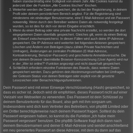
haben standardmäßig eine Gültigkeit von einem Jahr. Alle Cookies kannst du
jederzeit über die Funktion „Alle Cookies löschen“ löschen.
Weiterhin werden die Daten gespeichert, die du bei der Registrierung, in deinem
Profil oder deinem persönlichem Bereich angibst. Für die Registrierung sind
mindestens ein eindeutiger Benutzername, eine E-Mail-Adresse und ein Passwort
notwendig. Wenn durch den Betreiber weitere Daten als notwendig festgelegt
wurden, so ist dies für dich vor deren Eingabe ersichtlich.
Wenn du einen Beitrag oder eine private Nachricht erstellst, so werden die dort
eingegebenen Daten ebenfalls gespeichert. Gleiches gilt, wenn du einen Beitrag
als Entwurf zwischenspeicherst. In diesen Fällen wird auch deine IP-Adresse
gespeichert. Die IP-Adresse wird weiterhin bei folgenden Aktionen gespeichert:
Löschen und Ändern von Beiträgen (dazu zählen Private Nachrichten und
Umfragen), Änderungen an zentralen Profildaten (E-Mail-Adresse,
Kontoaktivierung, Benutzer-Passwort) und gescheiterte Anmeldeversuche. Die
von deinem Browser übermittelte Browser-Kennzeichnung (User Agent) wird nur
in der „Wer ist online?“-Funktion angezeigt und nicht dauerhaft gespeichert.
Schließlich erfordern einzelne Funktionen des Boards, dass weitere Daten
gespeichert werden. Dazu gehören dein Abstimmungsverhalten bei Umfragen,
der Gelesen-Status von deinen Beiträgen oder explizit von dir gesetzte
Lesezeichen oder Benachrichtigungsfunktionen.
Dein Passwort wird mit einer Einwege-Verschlüsselung (Hash) gespeichert, so
dass es sicher ist. Jedoch wird dir empfohlen, dieses Passwort nicht auf einer
Vielzahl von Webseiten zu verwenden. Das Passwort ist dein Schlüssel zu
deinem Benutzerkonto für das Board, also geh mit ihm sorgsam um.
Insbesondere wird dich kein Vertreter des Betreibers, von phpBB Limited oder
ein Dritter berechtigterweise nach deinem Passwort fragen. Solltest du dein
Passwort vergessen haben, so kannst du die Funktion „Ich habe mein
Passwort vergessen“ benutzen. Die phpBB-Software fragt dich dann nach
deinem Benutzernamen und deiner E-Mail-Adresse und sendet anschließend
ein neu generiertes Passwort an diese Adresse, mit dem du dann auf das