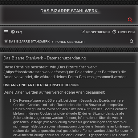
DAS BIZARRE STAHLWERK
SU
FAQ
REGISTRIEREN
ANMELDEN
DAS BIZARRE STAHLWERK
S
FOREN-ÜBERSICHT
U
C
Das Bizarre Stahlwerk - Datenschutzerklärung
H
Diese Richtlinie beschreibt, wie „Das Bizarre Stahlwerk“
E
(„https://dasbizarrestahlwerk.de/news“) (im Folgenden „der Betreiber“) die
Daten verwendet, die während deines Foren-Besuchs gesammelt werden.
UMFANG UND ART DER DATENSPEICHERUNG
Deine Daten werden auf vier verschiedene Arten gesammelt:
Die Forensoftware phpBB erstellt bei deinem Besuch des Boards mehrere
Cookies. Cookies sind kleine Textdateien, die dein Browser als temporäre
Dateien ablegt und die zwischen den einzelnen Aufrufen des Boards erhalten
bleiben. In diesen Cookies sind die aktuelle ID deiner Sitzung (damit dir alle
Seitenaufrufe zugeordnet werden können), Informationen über die von dir
gelesenen Beiträge (zur Markierung dieser als gelesen/ungelesen; sofern du
nicht angemeldet bist) sowie Informationen über deine Teilnahme an Umfragen
(sofern du nicht angemeldet bist) gespeichert. Ferner werden deine Benutzer-ID,
ein Authentifizierungsschlüssel und eine Session-ID gespeichert. Die Cookies