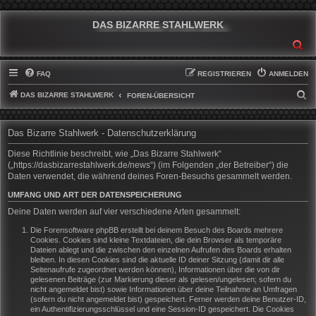
DAS BIZARRE STAHLWERK
SU
FAQ
REGISTRIEREN
ANMELDEN
DAS BIZARRE STAHLWERK
S
FOREN-ÜBERSICHT
U
C
Das Bizarre Stahlwerk - Datenschutzerklärung
H
Diese Richtlinie beschreibt, wie „Das Bizarre Stahlwerk“
E
(„https://dasbizarrestahlwerk.de/news“) (im Folgenden „der Betreiber“) die
Daten verwendet, die während deines Foren-Besuchs gesammelt werden.
UMFANG UND ART DER DATENSPEICHERUNG
Deine Daten werden auf vier verschiedene Arten gesammelt:
Die Forensoftware phpBB erstellt bei deinem Besuch des Boards mehrere
Cookies. Cookies sind kleine Textdateien, die dein Browser als temporäre
Dateien ablegt und die zwischen den einzelnen Aufrufen des Boards erhalten
bleiben. In diesen Cookies sind die aktuelle ID deiner Sitzung (damit dir alle
Seitenaufrufe zugeordnet werden können), Informationen über die von dir
gelesenen Beiträge (zur Markierung dieser als gelesen/ungelesen; sofern du
nicht angemeldet bist) sowie Informationen über deine Teilnahme an Umfragen
(sofern du nicht angemeldet bist) gespeichert. Ferner werden deine Benutzer-ID,
ein Authentifizierungsschlüssel und eine Session-ID gespeichert. Die Cookies