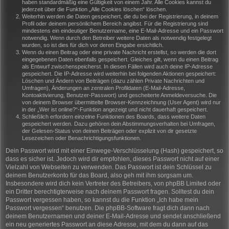
haben standardmäßig eine Gültigkeit von einem Jahr. Alle Cookies kannst du
jederzeit über die Funktion „Alle Cookies löschen“ löschen.
Weiterhin werden die Daten gespeichert, die du bei der Registrierung, in deinem
Profil oder deinem persönlichem Bereich angibst. Für die Registrierung sind
mindestens ein eindeutiger Benutzername, eine E-Mail-Adresse und ein Passwort
notwendig. Wenn durch den Betreiber weitere Daten als notwendig festgelegt
wurden, so ist dies für dich vor deren Eingabe ersichtlich.
Wenn du einen Beitrag oder eine private Nachricht erstellst, so werden die dort
eingegebenen Daten ebenfalls gespeichert. Gleiches gilt, wenn du einen Beitrag
als Entwurf zwischenspeicherst. In diesen Fällen wird auch deine IP-Adresse
gespeichert. Die IP-Adresse wird weiterhin bei folgenden Aktionen gespeichert:
Löschen und Ändern von Beiträgen (dazu zählen Private Nachrichten und
Umfragen), Änderungen an zentralen Profildaten (E-Mail-Adresse,
Kontoaktivierung, Benutzer-Passwort) und gescheiterte Anmeldeversuche. Die
von deinem Browser übermittelte Browser-Kennzeichnung (User Agent) wird nur
in der „Wer ist online?“-Funktion angezeigt und nicht dauerhaft gespeichert.
Schließlich erfordern einzelne Funktionen des Boards, dass weitere Daten
gespeichert werden. Dazu gehören dein Abstimmungsverhalten bei Umfragen,
der Gelesen-Status von deinen Beiträgen oder explizit von dir gesetzte
Lesezeichen oder Benachrichtigungsfunktionen.
Dein Passwort wird mit einer Einwege-Verschlüsselung (Hash) gespeichert, so
dass es sicher ist. Jedoch wird dir empfohlen, dieses Passwort nicht auf einer
Vielzahl von Webseiten zu verwenden. Das Passwort ist dein Schlüssel zu
deinem Benutzerkonto für das Board, also geh mit ihm sorgsam um.
Insbesondere wird dich kein Vertreter des Betreibers, von phpBB Limited oder
ein Dritter berechtigterweise nach deinem Passwort fragen. Solltest du dein
Passwort vergessen haben, so kannst du die Funktion „Ich habe mein
Passwort vergessen“ benutzen. Die phpBB-Software fragt dich dann nach
deinem Benutzernamen und deiner E-Mail-Adresse und sendet anschließend
ein neu generiertes Passwort an diese Adresse, mit dem du dann auf das