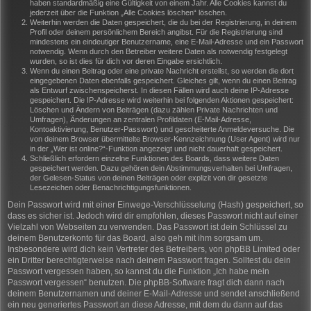
haben standardmäßig eine Gültigkeit von einem Jahr. Alle Cookies kannst du
jederzeit über die Funktion „Alle Cookies löschen“ löschen.
Weiterhin werden die Daten gespeichert, die du bei der Registrierung, in deinem
Profil oder deinem persönlichem Bereich angibst. Für die Registrierung sind
mindestens ein eindeutiger Benutzername, eine E-Mail-Adresse und ein Passwort
notwendig. Wenn durch den Betreiber weitere Daten als notwendig festgelegt
wurden, so ist dies für dich vor deren Eingabe ersichtlich.
Wenn du einen Beitrag oder eine private Nachricht erstellst, so werden die dort
eingegebenen Daten ebenfalls gespeichert. Gleiches gilt, wenn du einen Beitrag
als Entwurf zwischenspeicherst. In diesen Fällen wird auch deine IP-Adresse
gespeichert. Die IP-Adresse wird weiterhin bei folgenden Aktionen gespeichert:
Löschen und Ändern von Beiträgen (dazu zählen Private Nachrichten und
Umfragen), Änderungen an zentralen Profildaten (E-Mail-Adresse,
Kontoaktivierung, Benutzer-Passwort) und gescheiterte Anmeldeversuche. Die
von deinem Browser übermittelte Browser-Kennzeichnung (User Agent) wird nur
in der „Wer ist online?“-Funktion angezeigt und nicht dauerhaft gespeichert.
Schließlich erfordern einzelne Funktionen des Boards, dass weitere Daten
gespeichert werden. Dazu gehören dein Abstimmungsverhalten bei Umfragen,
der Gelesen-Status von deinen Beiträgen oder explizit von dir gesetzte
Lesezeichen oder Benachrichtigungsfunktionen.
Dein Passwort wird mit einer Einwege-Verschlüsselung (Hash) gespeichert, so
dass es sicher ist. Jedoch wird dir empfohlen, dieses Passwort nicht auf einer
Vielzahl von Webseiten zu verwenden. Das Passwort ist dein Schlüssel zu
deinem Benutzerkonto für das Board, also geh mit ihm sorgsam um.
Insbesondere wird dich kein Vertreter des Betreibers, von phpBB Limited oder
ein Dritter berechtigterweise nach deinem Passwort fragen. Solltest du dein
Passwort vergessen haben, so kannst du die Funktion „Ich habe mein
Passwort vergessen“ benutzen. Die phpBB-Software fragt dich dann nach
deinem Benutzernamen und deiner E-Mail-Adresse und sendet anschließend
ein neu generiertes Passwort an diese Adresse, mit dem du dann auf das