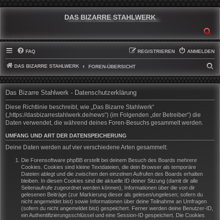
DAS BIZARRE STAHLWERK
SU
FAQ
REGISTRIEREN
ANMELDEN
DAS BIZARRE STAHLWERK
S
FOREN-ÜBERSICHT
U
C
Das Bizarre Stahlwerk - Datenschutzerklärung
H
Diese Richtlinie beschreibt, wie „Das Bizarre Stahlwerk“
E
(„https://dasbizarrestahlwerk.de/news“) (im Folgenden „der Betreiber“) die
Daten verwendet, die während deines Foren-Besuchs gesammelt werden.
UMFANG UND ART DER DATENSPEICHERUNG
Deine Daten werden auf vier verschiedene Arten gesammelt:
Die Forensoftware phpBB erstellt bei deinem Besuch des Boards mehrere
Cookies. Cookies sind kleine Textdateien, die dein Browser als temporäre
Dateien ablegt und die zwischen den einzelnen Aufrufen des Boards erhalten
bleiben. In diesen Cookies sind die aktuelle ID deiner Sitzung (damit dir alle
Seitenaufrufe zugeordnet werden können), Informationen über die von dir
gelesenen Beiträge (zur Markierung dieser als gelesen/ungelesen; sofern du
nicht angemeldet bist) sowie Informationen über deine Teilnahme an Umfragen
(sofern du nicht angemeldet bist) gespeichert. Ferner werden deine Benutzer-ID,
ein Authentifizierungsschlüssel und eine Session-ID gespeichert. Die Cookies