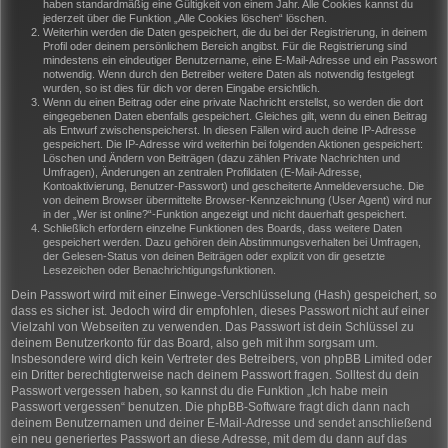
haben standardmäßig eine Gültigkeit von einem Jahr. Alle Cookies kannst du
jederzeit über die Funktion „Alle Cookies löschen“ löschen.
Weiterhin werden die Daten gespeichert, die du bei der Registrierung, in deinem
Profil oder deinem persönlichem Bereich angibst. Für die Registrierung sind
mindestens ein eindeutiger Benutzername, eine E-Mail-Adresse und ein Passwort
notwendig. Wenn durch den Betreiber weitere Daten als notwendig festgelegt
wurden, so ist dies für dich vor deren Eingabe ersichtlich.
Wenn du einen Beitrag oder eine private Nachricht erstellst, so werden die dort
eingegebenen Daten ebenfalls gespeichert. Gleiches gilt, wenn du einen Beitrag
als Entwurf zwischenspeicherst. In diesen Fällen wird auch deine IP-Adresse
gespeichert. Die IP-Adresse wird weiterhin bei folgenden Aktionen gespeichert:
Löschen und Ändern von Beiträgen (dazu zählen Private Nachrichten und
Umfragen), Änderungen an zentralen Profildaten (E-Mail-Adresse,
Kontoaktivierung, Benutzer-Passwort) und gescheiterte Anmeldeversuche. Die
von deinem Browser übermittelte Browser-Kennzeichnung (User Agent) wird nur
in der „Wer ist online?“-Funktion angezeigt und nicht dauerhaft gespeichert.
Schließlich erfordern einzelne Funktionen des Boards, dass weitere Daten
gespeichert werden. Dazu gehören dein Abstimmungsverhalten bei Umfragen,
der Gelesen-Status von deinen Beiträgen oder explizit von dir gesetzte
Lesezeichen oder Benachrichtigungsfunktionen.
Dein Passwort wird mit einer Einwege-Verschlüsselung (Hash) gespeichert, so
dass es sicher ist. Jedoch wird dir empfohlen, dieses Passwort nicht auf einer
Vielzahl von Webseiten zu verwenden. Das Passwort ist dein Schlüssel zu
deinem Benutzerkonto für das Board, also geh mit ihm sorgsam um.
Insbesondere wird dich kein Vertreter des Betreibers, von phpBB Limited oder
ein Dritter berechtigterweise nach deinem Passwort fragen. Solltest du dein
Passwort vergessen haben, so kannst du die Funktion „Ich habe mein
Passwort vergessen“ benutzen. Die phpBB-Software fragt dich dann nach
deinem Benutzernamen und deiner E-Mail-Adresse und sendet anschließend
ein neu generiertes Passwort an diese Adresse, mit dem du dann auf das