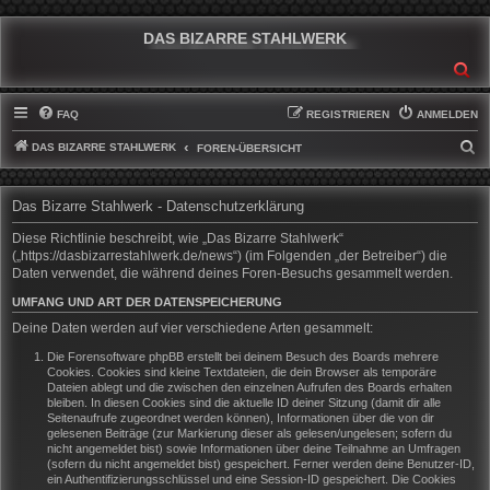
DAS BIZARRE STAHLWERK
SU
FAQ
REGISTRIEREN
ANMELDEN
DAS BIZARRE STAHLWERK
S
FOREN-ÜBERSICHT
U
C
Das Bizarre Stahlwerk - Datenschutzerklärung
H
Diese Richtlinie beschreibt, wie „Das Bizarre Stahlwerk“
E
(„https://dasbizarrestahlwerk.de/news“) (im Folgenden „der Betreiber“) die
Daten verwendet, die während deines Foren-Besuchs gesammelt werden.
UMFANG UND ART DER DATENSPEICHERUNG
Deine Daten werden auf vier verschiedene Arten gesammelt:
Die Forensoftware phpBB erstellt bei deinem Besuch des Boards mehrere
Cookies. Cookies sind kleine Textdateien, die dein Browser als temporäre
Dateien ablegt und die zwischen den einzelnen Aufrufen des Boards erhalten
bleiben. In diesen Cookies sind die aktuelle ID deiner Sitzung (damit dir alle
Seitenaufrufe zugeordnet werden können), Informationen über die von dir
gelesenen Beiträge (zur Markierung dieser als gelesen/ungelesen; sofern du
nicht angemeldet bist) sowie Informationen über deine Teilnahme an Umfragen
(sofern du nicht angemeldet bist) gespeichert. Ferner werden deine Benutzer-ID,
ein Authentifizierungsschlüssel und eine Session-ID gespeichert. Die Cookies