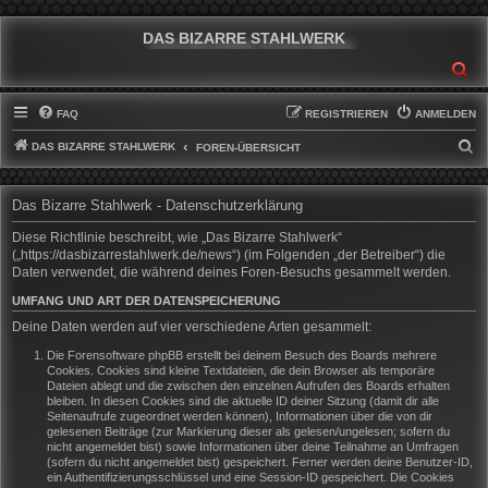
DAS BIZARRE STAHLWERK
SU
FAQ
REGISTRIEREN
ANMELDEN
DAS BIZARRE STAHLWERK
S
FOREN-ÜBERSICHT
U
C
Das Bizarre Stahlwerk - Datenschutzerklärung
H
Diese Richtlinie beschreibt, wie „Das Bizarre Stahlwerk“
E
(„https://dasbizarrestahlwerk.de/news“) (im Folgenden „der Betreiber“) die
Daten verwendet, die während deines Foren-Besuchs gesammelt werden.
UMFANG UND ART DER DATENSPEICHERUNG
Deine Daten werden auf vier verschiedene Arten gesammelt:
Die Forensoftware phpBB erstellt bei deinem Besuch des Boards mehrere
Cookies. Cookies sind kleine Textdateien, die dein Browser als temporäre
Dateien ablegt und die zwischen den einzelnen Aufrufen des Boards erhalten
bleiben. In diesen Cookies sind die aktuelle ID deiner Sitzung (damit dir alle
Seitenaufrufe zugeordnet werden können), Informationen über die von dir
gelesenen Beiträge (zur Markierung dieser als gelesen/ungelesen; sofern du
nicht angemeldet bist) sowie Informationen über deine Teilnahme an Umfragen
(sofern du nicht angemeldet bist) gespeichert. Ferner werden deine Benutzer-ID,
ein Authentifizierungsschlüssel und eine Session-ID gespeichert. Die Cookies