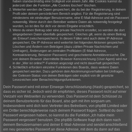
haben standardmäßig eine Gültigkeit von einem Jahr. Alle Cookies kannst du
jederzeit über die Funktion „Alle Cookies löschen“ löschen.
Weiterhin werden die Daten gespeichert, die du bei der Registrierung, in deinem
Profil oder deinem persönlichem Bereich angibst. Für die Registrierung sind
mindestens ein eindeutiger Benutzername, eine E-Mail-Adresse und ein Passwort
notwendig. Wenn durch den Betreiber weitere Daten als notwendig festgelegt
wurden, so ist dies für dich vor deren Eingabe ersichtlich.
Wenn du einen Beitrag oder eine private Nachricht erstellst, so werden die dort
eingegebenen Daten ebenfalls gespeichert. Gleiches gilt, wenn du einen Beitrag
als Entwurf zwischenspeicherst. In diesen Fällen wird auch deine IP-Adresse
gespeichert. Die IP-Adresse wird weiterhin bei folgenden Aktionen gespeichert:
Löschen und Ändern von Beiträgen (dazu zählen Private Nachrichten und
Umfragen), Änderungen an zentralen Profildaten (E-Mail-Adresse,
Kontoaktivierung, Benutzer-Passwort) und gescheiterte Anmeldeversuche. Die
von deinem Browser übermittelte Browser-Kennzeichnung (User Agent) wird nur
in der „Wer ist online?“-Funktion angezeigt und nicht dauerhaft gespeichert.
Schließlich erfordern einzelne Funktionen des Boards, dass weitere Daten
gespeichert werden. Dazu gehören dein Abstimmungsverhalten bei Umfragen,
der Gelesen-Status von deinen Beiträgen oder explizit von dir gesetzte
Lesezeichen oder Benachrichtigungsfunktionen.
Dein Passwort wird mit einer Einwege-Verschlüsselung (Hash) gespeichert, so
dass es sicher ist. Jedoch wird dir empfohlen, dieses Passwort nicht auf einer
Vielzahl von Webseiten zu verwenden. Das Passwort ist dein Schlüssel zu
deinem Benutzerkonto für das Board, also geh mit ihm sorgsam um.
Insbesondere wird dich kein Vertreter des Betreibers, von phpBB Limited oder
ein Dritter berechtigterweise nach deinem Passwort fragen. Solltest du dein
Passwort vergessen haben, so kannst du die Funktion „Ich habe mein
Passwort vergessen“ benutzen. Die phpBB-Software fragt dich dann nach
deinem Benutzernamen und deiner E-Mail-Adresse und sendet anschließend
ein neu generiertes Passwort an diese Adresse, mit dem du dann auf das