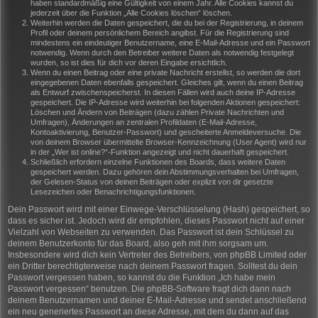
haben standardmäßig eine Gültigkeit von einem Jahr. Alle Cookies kannst du
jederzeit über die Funktion „Alle Cookies löschen“ löschen.
Weiterhin werden die Daten gespeichert, die du bei der Registrierung, in deinem
Profil oder deinem persönlichem Bereich angibst. Für die Registrierung sind
mindestens ein eindeutiger Benutzername, eine E-Mail-Adresse und ein Passwort
notwendig. Wenn durch den Betreiber weitere Daten als notwendig festgelegt
wurden, so ist dies für dich vor deren Eingabe ersichtlich.
Wenn du einen Beitrag oder eine private Nachricht erstellst, so werden die dort
eingegebenen Daten ebenfalls gespeichert. Gleiches gilt, wenn du einen Beitrag
als Entwurf zwischenspeicherst. In diesen Fällen wird auch deine IP-Adresse
gespeichert. Die IP-Adresse wird weiterhin bei folgenden Aktionen gespeichert:
Löschen und Ändern von Beiträgen (dazu zählen Private Nachrichten und
Umfragen), Änderungen an zentralen Profildaten (E-Mail-Adresse,
Kontoaktivierung, Benutzer-Passwort) und gescheiterte Anmeldeversuche. Die
von deinem Browser übermittelte Browser-Kennzeichnung (User Agent) wird nur
in der „Wer ist online?“-Funktion angezeigt und nicht dauerhaft gespeichert.
Schließlich erfordern einzelne Funktionen des Boards, dass weitere Daten
gespeichert werden. Dazu gehören dein Abstimmungsverhalten bei Umfragen,
der Gelesen-Status von deinen Beiträgen oder explizit von dir gesetzte
Lesezeichen oder Benachrichtigungsfunktionen.
Dein Passwort wird mit einer Einwege-Verschlüsselung (Hash) gespeichert, so
dass es sicher ist. Jedoch wird dir empfohlen, dieses Passwort nicht auf einer
Vielzahl von Webseiten zu verwenden. Das Passwort ist dein Schlüssel zu
deinem Benutzerkonto für das Board, also geh mit ihm sorgsam um.
Insbesondere wird dich kein Vertreter des Betreibers, von phpBB Limited oder
ein Dritter berechtigterweise nach deinem Passwort fragen. Solltest du dein
Passwort vergessen haben, so kannst du die Funktion „Ich habe mein
Passwort vergessen“ benutzen. Die phpBB-Software fragt dich dann nach
deinem Benutzernamen und deiner E-Mail-Adresse und sendet anschließend
ein neu generiertes Passwort an diese Adresse, mit dem du dann auf das