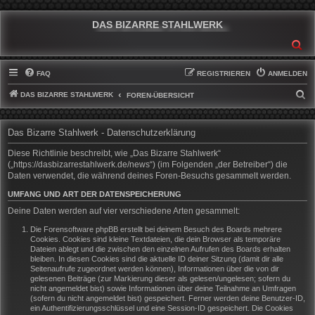
DAS BIZARRE STAHLWERK
SU
FAQ
REGISTRIEREN
ANMELDEN
DAS BIZARRE STAHLWERK
S
FOREN-ÜBERSICHT
U
C
Das Bizarre Stahlwerk - Datenschutzerklärung
H
Diese Richtlinie beschreibt, wie „Das Bizarre Stahlwerk“
E
(„https://dasbizarrestahlwerk.de/news“) (im Folgenden „der Betreiber“) die
Daten verwendet, die während deines Foren-Besuchs gesammelt werden.
UMFANG UND ART DER DATENSPEICHERUNG
Deine Daten werden auf vier verschiedene Arten gesammelt:
Die Forensoftware phpBB erstellt bei deinem Besuch des Boards mehrere
Cookies. Cookies sind kleine Textdateien, die dein Browser als temporäre
Dateien ablegt und die zwischen den einzelnen Aufrufen des Boards erhalten
bleiben. In diesen Cookies sind die aktuelle ID deiner Sitzung (damit dir alle
Seitenaufrufe zugeordnet werden können), Informationen über die von dir
gelesenen Beiträge (zur Markierung dieser als gelesen/ungelesen; sofern du
nicht angemeldet bist) sowie Informationen über deine Teilnahme an Umfragen
(sofern du nicht angemeldet bist) gespeichert. Ferner werden deine Benutzer-ID,
ein Authentifizierungsschlüssel und eine Session-ID gespeichert. Die Cookies