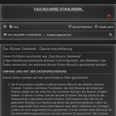
DAS BIZARRE STAHLWERK
SU
FAQ
REGISTRIEREN
ANMELDEN
DAS BIZARRE STAHLWERK
S
FOREN-ÜBERSICHT
U
C
Das Bizarre Stahlwerk - Datenschutzerklärung
H
Diese Richtlinie beschreibt, wie „Das Bizarre Stahlwerk“
E
(„https://dasbizarrestahlwerk.de/news“) (im Folgenden „der Betreiber“) die
Daten verwendet, die während deines Foren-Besuchs gesammelt werden.
UMFANG UND ART DER DATENSPEICHERUNG
Deine Daten werden auf vier verschiedene Arten gesammelt:
Die Forensoftware phpBB erstellt bei deinem Besuch des Boards mehrere
Cookies. Cookies sind kleine Textdateien, die dein Browser als temporäre
Dateien ablegt und die zwischen den einzelnen Aufrufen des Boards erhalten
bleiben. In diesen Cookies sind die aktuelle ID deiner Sitzung (damit dir alle
Seitenaufrufe zugeordnet werden können), Informationen über die von dir
gelesenen Beiträge (zur Markierung dieser als gelesen/ungelesen; sofern du
nicht angemeldet bist) sowie Informationen über deine Teilnahme an Umfragen
(sofern du nicht angemeldet bist) gespeichert. Ferner werden deine Benutzer-ID,
ein Authentifizierungsschlüssel und eine Session-ID gespeichert. Die Cookies