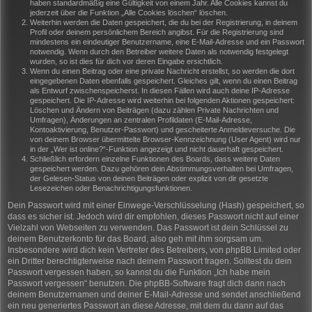
haben standardmäßig eine Gültigkeit von einem Jahr. Alle Cookies kannst du
jederzeit über die Funktion „Alle Cookies löschen“ löschen.
Weiterhin werden die Daten gespeichert, die du bei der Registrierung, in deinem
Profil oder deinem persönlichem Bereich angibst. Für die Registrierung sind
mindestens ein eindeutiger Benutzername, eine E-Mail-Adresse und ein Passwort
notwendig. Wenn durch den Betreiber weitere Daten als notwendig festgelegt
wurden, so ist dies für dich vor deren Eingabe ersichtlich.
Wenn du einen Beitrag oder eine private Nachricht erstellst, so werden die dort
eingegebenen Daten ebenfalls gespeichert. Gleiches gilt, wenn du einen Beitrag
als Entwurf zwischenspeicherst. In diesen Fällen wird auch deine IP-Adresse
gespeichert. Die IP-Adresse wird weiterhin bei folgenden Aktionen gespeichert:
Löschen und Ändern von Beiträgen (dazu zählen Private Nachrichten und
Umfragen), Änderungen an zentralen Profildaten (E-Mail-Adresse,
Kontoaktivierung, Benutzer-Passwort) und gescheiterte Anmeldeversuche. Die
von deinem Browser übermittelte Browser-Kennzeichnung (User Agent) wird nur
in der „Wer ist online?“-Funktion angezeigt und nicht dauerhaft gespeichert.
Schließlich erfordern einzelne Funktionen des Boards, dass weitere Daten
gespeichert werden. Dazu gehören dein Abstimmungsverhalten bei Umfragen,
der Gelesen-Status von deinen Beiträgen oder explizit von dir gesetzte
Lesezeichen oder Benachrichtigungsfunktionen.
Dein Passwort wird mit einer Einwege-Verschlüsselung (Hash) gespeichert, so
dass es sicher ist. Jedoch wird dir empfohlen, dieses Passwort nicht auf einer
Vielzahl von Webseiten zu verwenden. Das Passwort ist dein Schlüssel zu
deinem Benutzerkonto für das Board, also geh mit ihm sorgsam um.
Insbesondere wird dich kein Vertreter des Betreibers, von phpBB Limited oder
ein Dritter berechtigterweise nach deinem Passwort fragen. Solltest du dein
Passwort vergessen haben, so kannst du die Funktion „Ich habe mein
Passwort vergessen“ benutzen. Die phpBB-Software fragt dich dann nach
deinem Benutzernamen und deiner E-Mail-Adresse und sendet anschließend
ein neu generiertes Passwort an diese Adresse, mit dem du dann auf das