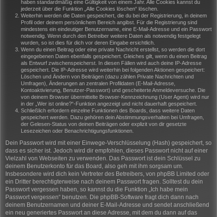
haben standardmäßig eine Gültigkeit von einem Jahr. Alle Cookies kannst du
jederzeit über die Funktion „Alle Cookies löschen“ löschen.
Weiterhin werden die Daten gespeichert, die du bei der Registrierung, in deinem
Profil oder deinem persönlichem Bereich angibst. Für die Registrierung sind
mindestens ein eindeutiger Benutzername, eine E-Mail-Adresse und ein Passwort
notwendig. Wenn durch den Betreiber weitere Daten als notwendig festgelegt
wurden, so ist dies für dich vor deren Eingabe ersichtlich.
Wenn du einen Beitrag oder eine private Nachricht erstellst, so werden die dort
eingegebenen Daten ebenfalls gespeichert. Gleiches gilt, wenn du einen Beitrag
als Entwurf zwischenspeicherst. In diesen Fällen wird auch deine IP-Adresse
gespeichert. Die IP-Adresse wird weiterhin bei folgenden Aktionen gespeichert:
Löschen und Ändern von Beiträgen (dazu zählen Private Nachrichten und
Umfragen), Änderungen an zentralen Profildaten (E-Mail-Adresse,
Kontoaktivierung, Benutzer-Passwort) und gescheiterte Anmeldeversuche. Die
von deinem Browser übermittelte Browser-Kennzeichnung (User Agent) wird nur
in der „Wer ist online?“-Funktion angezeigt und nicht dauerhaft gespeichert.
Schließlich erfordern einzelne Funktionen des Boards, dass weitere Daten
gespeichert werden. Dazu gehören dein Abstimmungsverhalten bei Umfragen,
der Gelesen-Status von deinen Beiträgen oder explizit von dir gesetzte
Lesezeichen oder Benachrichtigungsfunktionen.
Dein Passwort wird mit einer Einwege-Verschlüsselung (Hash) gespeichert, so
dass es sicher ist. Jedoch wird dir empfohlen, dieses Passwort nicht auf einer
Vielzahl von Webseiten zu verwenden. Das Passwort ist dein Schlüssel zu
deinem Benutzerkonto für das Board, also geh mit ihm sorgsam um.
Insbesondere wird dich kein Vertreter des Betreibers, von phpBB Limited oder
ein Dritter berechtigterweise nach deinem Passwort fragen. Solltest du dein
Passwort vergessen haben, so kannst du die Funktion „Ich habe mein
Passwort vergessen“ benutzen. Die phpBB-Software fragt dich dann nach
deinem Benutzernamen und deiner E-Mail-Adresse und sendet anschließend
ein neu generiertes Passwort an diese Adresse, mit dem du dann auf das