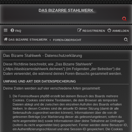
DAS BIZARRE STAHLWERK
SU
FAQ
REGISTRIEREN
ANMELDEN
DAS BIZARRE STAHLWERK
S
FOREN-ÜBERSICHT
U
C
Das Bizarre Stahlwerk - Datenschutzerklärung
H
Diese Richtlinie beschreibt, wie „Das Bizarre Stahlwerk“
E
(„https://dasbizarrestahlwerk.de/news“) (im Folgenden „der Betreiber“) die
Daten verwendet, die während deines Foren-Besuchs gesammelt werden.
UMFANG UND ART DER DATENSPEICHERUNG
Deine Daten werden auf vier verschiedene Arten gesammelt:
Die Forensoftware phpBB erstellt bei deinem Besuch des Boards mehrere
Cookies. Cookies sind kleine Textdateien, die dein Browser als temporäre
Dateien ablegt und die zwischen den einzelnen Aufrufen des Boards erhalten
bleiben. In diesen Cookies sind die aktuelle ID deiner Sitzung (damit dir alle
Seitenaufrufe zugeordnet werden können), Informationen über die von dir
gelesenen Beiträge (zur Markierung dieser als gelesen/ungelesen; sofern du
nicht angemeldet bist) sowie Informationen über deine Teilnahme an Umfragen
(sofern du nicht angemeldet bist) gespeichert. Ferner werden deine Benutzer-ID,
ein Authentifizierungsschlüssel und eine Session-ID gespeichert. Die Cookies