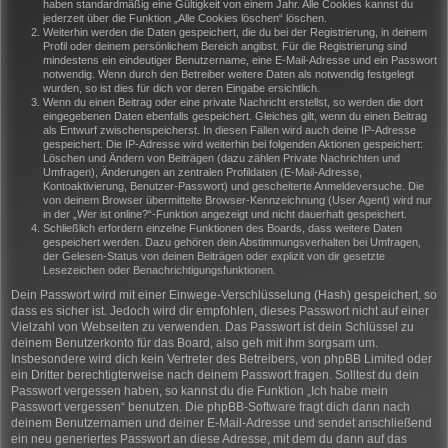
haben standardmäßig eine Gültigkeit von einem Jahr. Alle Cookies kannst du
jederzeit über die Funktion „Alle Cookies löschen“ löschen.
Weiterhin werden die Daten gespeichert, die du bei der Registrierung, in deinem
Profil oder deinem persönlichem Bereich angibst. Für die Registrierung sind
mindestens ein eindeutiger Benutzername, eine E-Mail-Adresse und ein Passwort
notwendig. Wenn durch den Betreiber weitere Daten als notwendig festgelegt
wurden, so ist dies für dich vor deren Eingabe ersichtlich.
Wenn du einen Beitrag oder eine private Nachricht erstellst, so werden die dort
eingegebenen Daten ebenfalls gespeichert. Gleiches gilt, wenn du einen Beitrag
als Entwurf zwischenspeicherst. In diesen Fällen wird auch deine IP-Adresse
gespeichert. Die IP-Adresse wird weiterhin bei folgenden Aktionen gespeichert:
Löschen und Ändern von Beiträgen (dazu zählen Private Nachrichten und
Umfragen), Änderungen an zentralen Profildaten (E-Mail-Adresse,
Kontoaktivierung, Benutzer-Passwort) und gescheiterte Anmeldeversuche. Die
von deinem Browser übermittelte Browser-Kennzeichnung (User Agent) wird nur
in der „Wer ist online?“-Funktion angezeigt und nicht dauerhaft gespeichert.
Schließlich erfordern einzelne Funktionen des Boards, dass weitere Daten
gespeichert werden. Dazu gehören dein Abstimmungsverhalten bei Umfragen,
der Gelesen-Status von deinen Beiträgen oder explizit von dir gesetzte
Lesezeichen oder Benachrichtigungsfunktionen.
Dein Passwort wird mit einer Einwege-Verschlüsselung (Hash) gespeichert, so
dass es sicher ist. Jedoch wird dir empfohlen, dieses Passwort nicht auf einer
Vielzahl von Webseiten zu verwenden. Das Passwort ist dein Schlüssel zu
deinem Benutzerkonto für das Board, also geh mit ihm sorgsam um.
Insbesondere wird dich kein Vertreter des Betreibers, von phpBB Limited oder
ein Dritter berechtigterweise nach deinem Passwort fragen. Solltest du dein
Passwort vergessen haben, so kannst du die Funktion „Ich habe mein
Passwort vergessen“ benutzen. Die phpBB-Software fragt dich dann nach
deinem Benutzernamen und deiner E-Mail-Adresse und sendet anschließend
ein neu generiertes Passwort an diese Adresse, mit dem du dann auf das