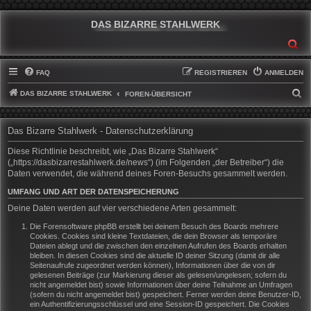
DAS BIZARRE STAHLWERK
SU
FAQ
REGISTRIEREN
ANMELDEN
DAS BIZARRE STAHLWERK
S
FOREN-ÜBERSICHT
U
C
Das Bizarre Stahlwerk - Datenschutzerklärung
H
Diese Richtlinie beschreibt, wie „Das Bizarre Stahlwerk“
E
(„https://dasbizarrestahlwerk.de/news“) (im Folgenden „der Betreiber“) die
Daten verwendet, die während deines Foren-Besuchs gesammelt werden.
UMFANG UND ART DER DATENSPEICHERUNG
Deine Daten werden auf vier verschiedene Arten gesammelt:
Die Forensoftware phpBB erstellt bei deinem Besuch des Boards mehrere
Cookies. Cookies sind kleine Textdateien, die dein Browser als temporäre
Dateien ablegt und die zwischen den einzelnen Aufrufen des Boards erhalten
bleiben. In diesen Cookies sind die aktuelle ID deiner Sitzung (damit dir alle
Seitenaufrufe zugeordnet werden können), Informationen über die von dir
gelesenen Beiträge (zur Markierung dieser als gelesen/ungelesen; sofern du
nicht angemeldet bist) sowie Informationen über deine Teilnahme an Umfragen
(sofern du nicht angemeldet bist) gespeichert. Ferner werden deine Benutzer-ID,
ein Authentifizierungsschlüssel und eine Session-ID gespeichert. Die Cookies