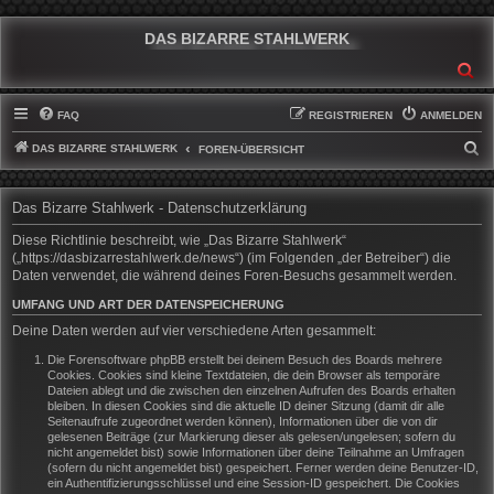
DAS BIZARRE STAHLWERK
SU
FAQ
REGISTRIEREN
ANMELDEN
DAS BIZARRE STAHLWERK
S
FOREN-ÜBERSICHT
U
C
Das Bizarre Stahlwerk - Datenschutzerklärung
H
Diese Richtlinie beschreibt, wie „Das Bizarre Stahlwerk“
E
(„https://dasbizarrestahlwerk.de/news“) (im Folgenden „der Betreiber“) die
Daten verwendet, die während deines Foren-Besuchs gesammelt werden.
UMFANG UND ART DER DATENSPEICHERUNG
Deine Daten werden auf vier verschiedene Arten gesammelt:
Die Forensoftware phpBB erstellt bei deinem Besuch des Boards mehrere
Cookies. Cookies sind kleine Textdateien, die dein Browser als temporäre
Dateien ablegt und die zwischen den einzelnen Aufrufen des Boards erhalten
bleiben. In diesen Cookies sind die aktuelle ID deiner Sitzung (damit dir alle
Seitenaufrufe zugeordnet werden können), Informationen über die von dir
gelesenen Beiträge (zur Markierung dieser als gelesen/ungelesen; sofern du
nicht angemeldet bist) sowie Informationen über deine Teilnahme an Umfragen
(sofern du nicht angemeldet bist) gespeichert. Ferner werden deine Benutzer-ID,
ein Authentifizierungsschlüssel und eine Session-ID gespeichert. Die Cookies