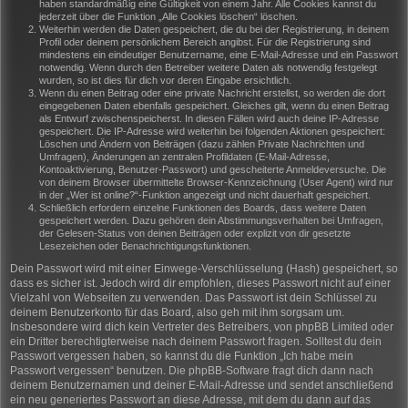
haben standardmäßig eine Gültigkeit von einem Jahr. Alle Cookies kannst du
jederzeit über die Funktion „Alle Cookies löschen“ löschen.
Weiterhin werden die Daten gespeichert, die du bei der Registrierung, in deinem
Profil oder deinem persönlichem Bereich angibst. Für die Registrierung sind
mindestens ein eindeutiger Benutzername, eine E-Mail-Adresse und ein Passwort
notwendig. Wenn durch den Betreiber weitere Daten als notwendig festgelegt
wurden, so ist dies für dich vor deren Eingabe ersichtlich.
Wenn du einen Beitrag oder eine private Nachricht erstellst, so werden die dort
eingegebenen Daten ebenfalls gespeichert. Gleiches gilt, wenn du einen Beitrag
als Entwurf zwischenspeicherst. In diesen Fällen wird auch deine IP-Adresse
gespeichert. Die IP-Adresse wird weiterhin bei folgenden Aktionen gespeichert:
Löschen und Ändern von Beiträgen (dazu zählen Private Nachrichten und
Umfragen), Änderungen an zentralen Profildaten (E-Mail-Adresse,
Kontoaktivierung, Benutzer-Passwort) und gescheiterte Anmeldeversuche. Die
von deinem Browser übermittelte Browser-Kennzeichnung (User Agent) wird nur
in der „Wer ist online?“-Funktion angezeigt und nicht dauerhaft gespeichert.
Schließlich erfordern einzelne Funktionen des Boards, dass weitere Daten
gespeichert werden. Dazu gehören dein Abstimmungsverhalten bei Umfragen,
der Gelesen-Status von deinen Beiträgen oder explizit von dir gesetzte
Lesezeichen oder Benachrichtigungsfunktionen.
Dein Passwort wird mit einer Einwege-Verschlüsselung (Hash) gespeichert, so
dass es sicher ist. Jedoch wird dir empfohlen, dieses Passwort nicht auf einer
Vielzahl von Webseiten zu verwenden. Das Passwort ist dein Schlüssel zu
deinem Benutzerkonto für das Board, also geh mit ihm sorgsam um.
Insbesondere wird dich kein Vertreter des Betreibers, von phpBB Limited oder
ein Dritter berechtigterweise nach deinem Passwort fragen. Solltest du dein
Passwort vergessen haben, so kannst du die Funktion „Ich habe mein
Passwort vergessen“ benutzen. Die phpBB-Software fragt dich dann nach
deinem Benutzernamen und deiner E-Mail-Adresse und sendet anschließend
ein neu generiertes Passwort an diese Adresse, mit dem du dann auf das