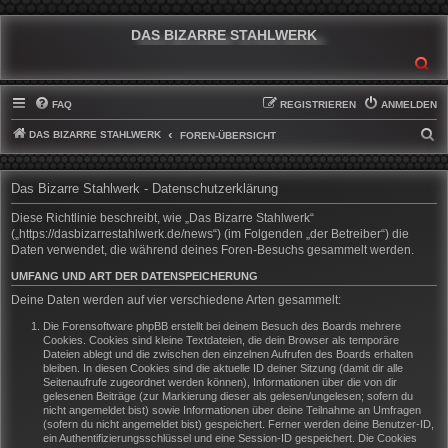
DAS BIZARRE STAHLWERK
SU
FAQ
REGISTRIEREN
ANMELDEN
DAS BIZARRE STAHLWERK
S
FOREN-ÜBERSICHT
U
C
Das Bizarre Stahlwerk - Datenschutzerklärung
H
Diese Richtlinie beschreibt, wie „Das Bizarre Stahlwerk“
E
(„https://dasbizarrestahlwerk.de/news“) (im Folgenden „der Betreiber“) die
Daten verwendet, die während deines Foren-Besuchs gesammelt werden.
UMFANG UND ART DER DATENSPEICHERUNG
Deine Daten werden auf vier verschiedene Arten gesammelt:
Die Forensoftware phpBB erstellt bei deinem Besuch des Boards mehrere
Cookies. Cookies sind kleine Textdateien, die dein Browser als temporäre
Dateien ablegt und die zwischen den einzelnen Aufrufen des Boards erhalten
bleiben. In diesen Cookies sind die aktuelle ID deiner Sitzung (damit dir alle
Seitenaufrufe zugeordnet werden können), Informationen über die von dir
gelesenen Beiträge (zur Markierung dieser als gelesen/ungelesen; sofern du
nicht angemeldet bist) sowie Informationen über deine Teilnahme an Umfragen
(sofern du nicht angemeldet bist) gespeichert. Ferner werden deine Benutzer-ID,
ein Authentifizierungsschlüssel und eine Session-ID gespeichert. Die Cookies