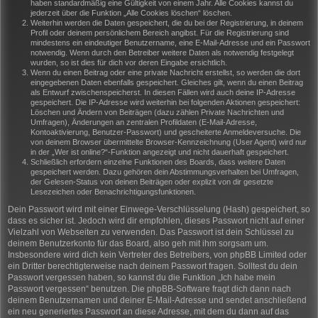
haben standardmäßig eine Gültigkeit von einem Jahr. Alle Cookies kannst du
jederzeit über die Funktion „Alle Cookies löschen“ löschen.
Weiterhin werden die Daten gespeichert, die du bei der Registrierung, in deinem
Profil oder deinem persönlichem Bereich angibst. Für die Registrierung sind
mindestens ein eindeutiger Benutzername, eine E-Mail-Adresse und ein Passwort
notwendig. Wenn durch den Betreiber weitere Daten als notwendig festgelegt
wurden, so ist dies für dich vor deren Eingabe ersichtlich.
Wenn du einen Beitrag oder eine private Nachricht erstellst, so werden die dort
eingegebenen Daten ebenfalls gespeichert. Gleiches gilt, wenn du einen Beitrag
als Entwurf zwischenspeicherst. In diesen Fällen wird auch deine IP-Adresse
gespeichert. Die IP-Adresse wird weiterhin bei folgenden Aktionen gespeichert:
Löschen und Ändern von Beiträgen (dazu zählen Private Nachrichten und
Umfragen), Änderungen an zentralen Profildaten (E-Mail-Adresse,
Kontoaktivierung, Benutzer-Passwort) und gescheiterte Anmeldeversuche. Die
von deinem Browser übermittelte Browser-Kennzeichnung (User Agent) wird nur
in der „Wer ist online?“-Funktion angezeigt und nicht dauerhaft gespeichert.
Schließlich erfordern einzelne Funktionen des Boards, dass weitere Daten
gespeichert werden. Dazu gehören dein Abstimmungsverhalten bei Umfragen,
der Gelesen-Status von deinen Beiträgen oder explizit von dir gesetzte
Lesezeichen oder Benachrichtigungsfunktionen.
Dein Passwort wird mit einer Einwege-Verschlüsselung (Hash) gespeichert, so
dass es sicher ist. Jedoch wird dir empfohlen, dieses Passwort nicht auf einer
Vielzahl von Webseiten zu verwenden. Das Passwort ist dein Schlüssel zu
deinem Benutzerkonto für das Board, also geh mit ihm sorgsam um.
Insbesondere wird dich kein Vertreter des Betreibers, von phpBB Limited oder
ein Dritter berechtigterweise nach deinem Passwort fragen. Solltest du dein
Passwort vergessen haben, so kannst du die Funktion „Ich habe mein
Passwort vergessen“ benutzen. Die phpBB-Software fragt dich dann nach
deinem Benutzernamen und deiner E-Mail-Adresse und sendet anschließend
ein neu generiertes Passwort an diese Adresse, mit dem du dann auf das