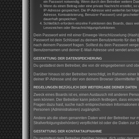
ein Passwort notwendig. Wenn durch den Betreiber weitere Daten 
Wenn du einen Beitrag oder eine private Nachricht erstellst, so
IP-Adresse gespeichert. Die IP-Adresse wird weiterhin bei fol
Adresse, Kontoaktivierung, Benutzer-Passwort) und gescheitert
dauerhaft gespeichert.
Schließlich erfordern einzelne Funktionen des Boards, dass we
Lesezeichen oder Benachrichtigungsfunktionen.
Dein Passwort wird mit einer Einwege-Verschlüsselung (Hash) g
Passwort ist dein Schlüssel zu deinem Benutzerkonto für das B
nach deinem Passwort fragen. Solltest du dein Passwort verg
Benutzernamen und deiner E-Mail-Adresse und sendet anschlie
GESTATTUNG DER DATENSPEICHERUNG
Du gestattest dem Betreiber, die von dir eingegebenen und ob
Darüber hinaus ist der Betreiber berechtigt, im Rahmen einer
deiner IP-Adresse und der von deinem Browser übermittelter B
REGELUNGEN BEZÜGLICH DER WEITERGABE DEINER DATEN
Zweck eines Boards ist es, einen Austausch mit anderen Persone
sein können. Der Betreiber kann jedoch festlegen, dass einzeln
Fragen dazu hast, suche nach entsprechenden Informationen im
Personen (Administratoren) zugänglich.
Andere als die oben genannten Daten wird der Betreiber nur mi
Strafverfolgungsbehörden) verpflichtet ist oder die Daten zur D
GESTATTUNG DER KONTAKTAUFNAHME
Du gestattest dem Betreiber darüber hinaus, dich unter den vo