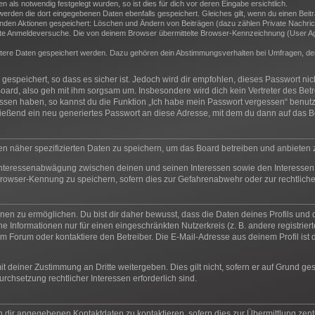
als notwendig festgelegt wurden, so ist dies für dich vor deren Eingabe ersichtlich.
 werden die dort eingegebenen Daten ebenfalls gespeichert. Gleiches gilt, wenn du einen Beit
genden Aktionen gespeichert: Löschen und Ändern von Beiträgen (dazu zählen Private Nachric
e Anmeldeversuche. Die von deinem Browser übermittelte Browser-Kennzeichnung (User Agent
itere Daten gespeichert werden. Dazu gehören dein Abstimmungsverhalten bei Umfragen, der 
espeichert, so dass es sicher ist. Jedoch wird dir empfohlen, dieses Passwort ni
oard, also geh mit ihm sorgsam um. Insbesondere wird dich kein Vertreter des Betr
essen haben, so kannst du die Funktion „Ich habe mein Passwort vergessen“ benut
ßend ein neu generiertes Passwort an diese Adresse, mit dem du dann auf das Bo
en näher spezifizierten Daten zu speichern, um das Board betreiben und anbieten
 Interessenabwägung zwischen deinen und seinen Interessen sowie den Interessen 
rowser-Kennung zu speichern, sofern dies zur Gefahrenabwehr oder zur rechtliche
n zu ermöglichen. Du bist dir daher bewusst, dass die Daten deines Profils und die 
e Informationen nur für einen eingeschränkten Nutzerkreis (z. B. andere registrier
 Forum oder kontaktiere den Betreiber. Die E-Mail-Adresse aus deinem Profil ist d
t deiner Zustimmung an Dritte weitergeben. Dies gilt nicht, sofern er auf Grund ge
urchsetzung rechtlicher Interessen erforderlich sind.
n dir angegebenen Kontaktdaten zu kontaktieren, sofern dies zur Übermittlung zentr