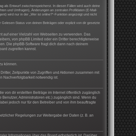
rag als Entwurf zwischenspeicherst. In diesen Fällen wird auch deine
hten und Umfragen), Änderungen an zentralen Profildaten (E-Mail-
) wird nur in der „Wer ist online?“-Funktion angezeigt und nicht
Gelesen-Status von deinen Beiträgen oder explizit von dir gesetzte
cht auf einer Vielzahl von Webseiten zu verwenden. Das
eibers, von phpBB Limited oder ein Dritter berechtigterweise
zen. Die phpBB-Software fragt dich dann nach deinem
ard zugreifen kannst.
 zu können.
Dritter, Zeitpunkte von Zugriffen und Aktionen zusammen mit
n Nachverfolgbarkeit notwendig ist.
von dir erstellten Beiträge im Internet öffentlich zugänglich
te Benutzer, Administratoren etc.) zugänglich sind. Wenn du
abei jedoch nur für den Betreiber und von ihm beauftragte
setzlicher Regelungen zur Weitergabe der Daten (z. B. an
aler Informationen über das Board erforderlich ist. Darüber