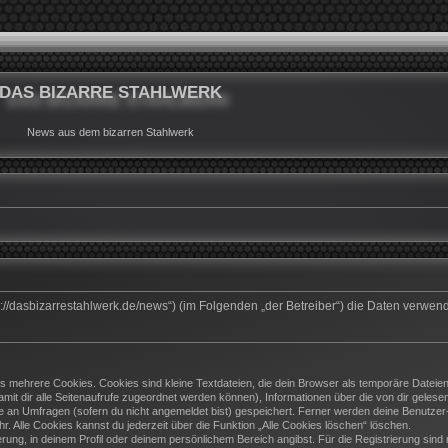
DAS BIZARRE STAHLWERK
News aus dem bizarren Stahlwerk
ttps://dasbizarrestahlwerk.de/news“) (im Folgenden „der Betreiber“) die Daten ver
 mehrere Cookies. Cookies sind kleine Textdateien, die dein Browser als temporäre Dateien
(damit dir alle Seitenaufrufe zugeordnet werden können), Informationen über die von dir geles
e an Umfragen (sofern du nicht angemeldet bist) gespeichert. Ferner werden deine Benutzer-I
. Alle Cookies kannst du jederzeit über die Funktion „Alle Cookies löschen“ löschen.
ierung, in deinem Profil oder deinem persönlichem Bereich angibst. Für die Registrierung si