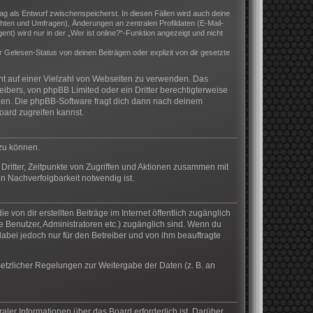
rag als Entwurf zwischenspeicherst. In diesen Fällen wird auch deine
hten und Umfragen), Änderungen an zentralen Profildaten (E-Mail-
) wird nur in der „Wer ist online?“-Funktion angezeigt und nicht
Gelesen-Status von deinen Beiträgen oder explizit von dir gesetzte
cht auf einer Vielzahl von Webseiten zu verwenden. Das
eibers, von phpBB Limited oder ein Dritter berechtigterweise
zen. Die phpBB-Software fragt dich dann nach deinem
ard zugreifen kannst.
 zu können.
Dritter, Zeitpunkte von Zugriffen und Aktionen zusammen mit
n Nachverfolgbarkeit notwendig ist.
von dir erstellten Beiträge im Internet öffentlich zugänglich
te Benutzer, Administratoren etc.) zugänglich sind. Wenn du
abei jedoch nur für den Betreiber und von ihm beauftragte
setzlicher Regelungen zur Weitergabe der Daten (z. B. an
aler Informationen über das Board erforderlich ist. Darüber