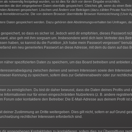
als notwendig festgelegt wurden, so ist dies für dich vor deren Eingabe ersichtlich.
 werden die dort eingegebenen Daten ebenfalls gespeichert. Gleiches gilt, wenn du einen Beit
genden Aktionen gespeichert: Löschen und Ändern von Beiträgen (dazu zählen Private Nachric
e Anmeldeversuche. Die von deinem Browser übermittelte Browser-Kennzeichnung (User Agent
itere Daten gespeichert werden. Dazu gehören dein Abstimmungsverhalten bei Umfragen, der 
espeichert, so dass es sicher ist. Jedoch wird dir empfohlen, dieses Passwort ni
oard, also geh mit ihm sorgsam um. Insbesondere wird dich kein Vertreter des Betr
essen haben, so kannst du die Funktion „Ich habe mein Passwort vergessen“ benut
ßend ein neu generiertes Passwort an diese Adresse, mit dem du dann auf das Bo
en näher spezifizierten Daten zu speichern, um das Board betreiben und anbieten
 Interessenabwägung zwischen deinen und seinen Interessen sowie den Interessen 
rowser-Kennung zu speichern, sofern dies zur Gefahrenabwehr oder zur rechtliche
n zu ermöglichen. Du bist dir daher bewusst, dass die Daten deines Profils und die 
e Informationen nur für einen eingeschränkten Nutzerkreis (z. B. andere registrier
 Forum oder kontaktiere den Betreiber. Die E-Mail-Adresse aus deinem Profil ist d
t deiner Zustimmung an Dritte weitergeben. Dies gilt nicht, sofern er auf Grund ge
urchsetzung rechtlicher Interessen erforderlich sind.
n dir angegebenen Kontaktdaten zu kontaktieren, sofern dies zur Übermittlung zentr