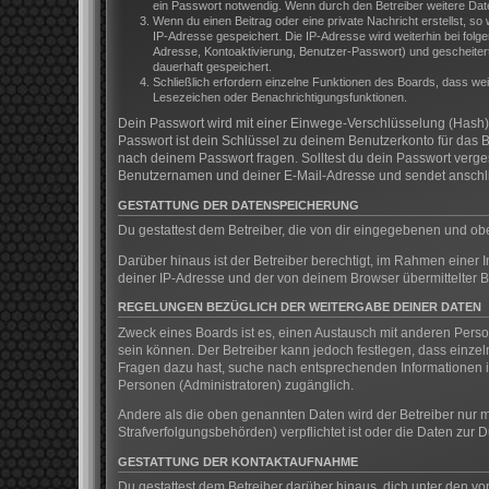
ein Passwort notwendig. Wenn durch den Betreiber weitere Daten 
Wenn du einen Beitrag oder eine private Nachricht erstellst, so
IP-Adresse gespeichert. Die IP-Adresse wird weiterhin bei fol
Adresse, Kontoaktivierung, Benutzer-Passwort) und gescheitert
dauerhaft gespeichert.
Schließlich erfordern einzelne Funktionen des Boards, dass we
Lesezeichen oder Benachrichtigungsfunktionen.
Dein Passwort wird mit einer Einwege-Verschlüsselung (Hash) g
Passwort ist dein Schlüssel zu deinem Benutzerkonto für das B
nach deinem Passwort fragen. Solltest du dein Passwort verg
Benutzernamen und deiner E-Mail-Adresse und sendet anschlie
GESTATTUNG DER DATENSPEICHERUNG
Du gestattest dem Betreiber, die von dir eingegebenen und ob
Darüber hinaus ist der Betreiber berechtigt, im Rahmen einer
deiner IP-Adresse und der von deinem Browser übermittelter B
REGELUNGEN BEZÜGLICH DER WEITERGABE DEINER DATEN
Zweck eines Boards ist es, einen Austausch mit anderen Persone
sein können. Der Betreiber kann jedoch festlegen, dass einzeln
Fragen dazu hast, suche nach entsprechenden Informationen im
Personen (Administratoren) zugänglich.
Andere als die oben genannten Daten wird der Betreiber nur mi
Strafverfolgungsbehörden) verpflichtet ist oder die Daten zur D
GESTATTUNG DER KONTAKTAUFNAHME
Du gestattest dem Betreiber darüber hinaus, dich unter den vo