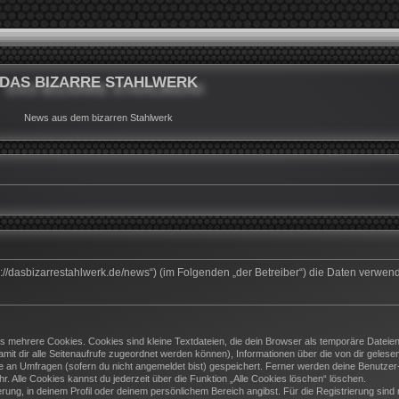
DAS BIZARRE STAHLWERK
News aus dem bizarren Stahlwerk
ttps://dasbizarrestahlwerk.de/news“) (im Folgenden „der Betreiber“) die Daten ver
 mehrere Cookies. Cookies sind kleine Textdateien, die dein Browser als temporäre Dateien
(damit dir alle Seitenaufrufe zugeordnet werden können), Informationen über die von dir geles
e an Umfragen (sofern du nicht angemeldet bist) gespeichert. Ferner werden deine Benutzer-I
. Alle Cookies kannst du jederzeit über die Funktion „Alle Cookies löschen“ löschen.
ierung, in deinem Profil oder deinem persönlichem Bereich angibst. Für die Registrierung si