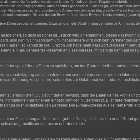
als notwendig festgelegt wurden, so ist dies für dich vor deren Eingabe ersichtlich.
 werden die dort eingegebenen Daten ebenfalls gespeichert. Gleiches gilt, wenn du einen Beit
genden Aktionen gespeichert: Löschen und Ändern von Beiträgen (dazu zählen Private Nachric
e Anmeldeversuche. Die von deinem Browser übermittelte Browser-Kennzeichnung (User Agent
itere Daten gespeichert werden. Dazu gehören dein Abstimmungsverhalten bei Umfragen, der 
espeichert, so dass es sicher ist. Jedoch wird dir empfohlen, dieses Passwort ni
oard, also geh mit ihm sorgsam um. Insbesondere wird dich kein Vertreter des Betr
essen haben, so kannst du die Funktion „Ich habe mein Passwort vergessen“ benut
ßend ein neu generiertes Passwort an diese Adresse, mit dem du dann auf das Bo
en näher spezifizierten Daten zu speichern, um das Board betreiben und anbieten
 Interessenabwägung zwischen deinen und seinen Interessen sowie den Interessen 
rowser-Kennung zu speichern, sofern dies zur Gefahrenabwehr oder zur rechtliche
n zu ermöglichen. Du bist dir daher bewusst, dass die Daten deines Profils und die 
e Informationen nur für einen eingeschränkten Nutzerkreis (z. B. andere registrier
 Forum oder kontaktiere den Betreiber. Die E-Mail-Adresse aus deinem Profil ist d
t deiner Zustimmung an Dritte weitergeben. Dies gilt nicht, sofern er auf Grund ge
urchsetzung rechtlicher Interessen erforderlich sind.
n dir angegebenen Kontaktdaten zu kontaktieren, sofern dies zur Übermittlung zentr