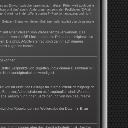
rag als Entwurf zwischenspeicherst. In diesen Fällen wird auch deine
hten und Umfragen), Änderungen an zentralen Profildaten (E-Mail-
) wird nur in der „Wer ist online?“-Funktion angezeigt und nicht
Gelesen-Status von deinen Beiträgen oder explizit von dir gesetzte
cht auf einer Vielzahl von Webseiten zu verwenden. Das
eibers, von phpBB Limited oder ein Dritter berechtigterweise
zen. Die phpBB-Software fragt dich dann nach deinem
ard zugreifen kannst.
 zu können.
Dritter, Zeitpunkte von Zugriffen und Aktionen zusammen mit
n Nachverfolgbarkeit notwendig ist.
von dir erstellten Beiträge im Internet öffentlich zugänglich
te Benutzer, Administratoren etc.) zugänglich sind. Wenn du
abei jedoch nur für den Betreiber und von ihm beauftragte
setzlicher Regelungen zur Weitergabe der Daten (z. B. an
aler Informationen über das Board erforderlich ist. Darüber