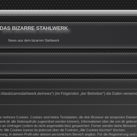
DAS BIZARRE STAHLWERK
News aus dem bizarren Stahlwerk
ttps://dasbizarrestahlwerk.de/news“) (im Folgenden „der Betreiber“) die Daten ver
 mehrere Cookies. Cookies sind kleine Textdateien, die dein Browser als temporäre Dateien
(damit dir alle Seitenaufrufe zugeordnet werden können), Informationen über die von dir geles
e an Umfragen (sofern du nicht angemeldet bist) gespeichert. Ferner werden deine Benutzer-I
. Alle Cookies kannst du jederzeit über die Funktion „Alle Cookies löschen“ löschen.
ierung, in deinem Profil oder deinem persönlichem Bereich angibst. Für die Registrierung si