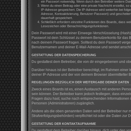
ein Passwort notwendig. Wenn durch den Betreiber weitere Daten 
Wenn du einen Beitrag oder eine private Nachricht erstellst, so
IP-Adresse gespeichert. Die IP-Adresse wird weiterhin bei fol
Adresse, Kontoaktivierung, Benutzer-Passwort) und gescheitert
dauerhaft gespeichert.
Schließlich erfordern einzelne Funktionen des Boards, dass we
Lesezeichen oder Benachrichtigungsfunktionen.
Dein Passwort wird mit einer Einwege-Verschlüsselung (Hash) g
Passwort ist dein Schlüssel zu deinem Benutzerkonto für das B
nach deinem Passwort fragen. Solltest du dein Passwort verg
Benutzernamen und deiner E-Mail-Adresse und sendet anschlie
GESTATTUNG DER DATENSPEICHERUNG
Du gestattest dem Betreiber, die von dir eingegebenen und ob
Darüber hinaus ist der Betreiber berechtigt, im Rahmen einer
deiner IP-Adresse und der von deinem Browser übermittelter B
REGELUNGEN BEZÜGLICH DER WEITERGABE DEINER DATEN
Zweck eines Boards ist es, einen Austausch mit anderen Persone
sein können. Der Betreiber kann jedoch festlegen, dass einzeln
Fragen dazu hast, suche nach entsprechenden Informationen im
Personen (Administratoren) zugänglich.
Andere als die oben genannten Daten wird der Betreiber nur mi
Strafverfolgungsbehörden) verpflichtet ist oder die Daten zur D
GESTATTUNG DER KONTAKTAUFNAHME
Du gestattest dem Betreiber darüber hinaus, dich unter den vo