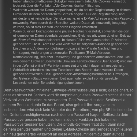
haben standardmäßig eine Gültigkeit von einem Jahr. Alle Cookies kannst du
jederzeit über die Funktion „Alle Cookies löschen“ löschen.
Weiterhin werden die Daten gespeichert, die du bei der Registrierung, in deinem
Profil oder deinem persönlichem Bereich angibst. Für die Registrierung sind
mindestens ein eindeutiger Benutzername, eine E-Mail-Adresse und ein Passwort
notwendig. Wenn durch den Betreiber weitere Daten als notwendig festgelegt
wurden, so ist dies für dich vor deren Eingabe ersichtlich.
Wenn du einen Beitrag oder eine private Nachricht erstellst, so werden die dort
eingegebenen Daten ebenfalls gespeichert. Gleiches gilt, wenn du einen Beitrag
als Entwurf zwischenspeicherst. In diesen Fällen wird auch deine IP-Adresse
gespeichert. Die IP-Adresse wird weiterhin bei folgenden Aktionen gespeichert:
Löschen und Ändern von Beiträgen (dazu zählen Private Nachrichten und
Umfragen), Änderungen an zentralen Profildaten (E-Mail-Adresse,
Kontoaktivierung, Benutzer-Passwort) und gescheiterte Anmeldeversuche. Die
von deinem Browser übermittelte Browser-Kennzeichnung (User Agent) wird nur
in der „Wer ist online?“-Funktion angezeigt und nicht dauerhaft gespeichert.
Schließlich erfordern einzelne Funktionen des Boards, dass weitere Daten
gespeichert werden. Dazu gehören dein Abstimmungsverhalten bei Umfragen,
der Gelesen-Status von deinen Beiträgen oder explizit von dir gesetzte
Lesezeichen oder Benachrichtigungsfunktionen.
Dein Passwort wird mit einer Einwege-Verschlüsselung (Hash) gespeichert, so
dass es sicher ist. Jedoch wird dir empfohlen, dieses Passwort nicht auf einer
Vielzahl von Webseiten zu verwenden. Das Passwort ist dein Schlüssel zu
deinem Benutzerkonto für das Board, also geh mit ihm sorgsam um.
Insbesondere wird dich kein Vertreter des Betreibers, von phpBB Limited oder
ein Dritter berechtigterweise nach deinem Passwort fragen. Solltest du dein
Passwort vergessen haben, so kannst du die Funktion „Ich habe mein
Passwort vergessen“ benutzen. Die phpBB-Software fragt dich dann nach
deinem Benutzernamen und deiner E-Mail-Adresse und sendet anschließend
ein neu generiertes Passwort an diese Adresse, mit dem du dann auf das