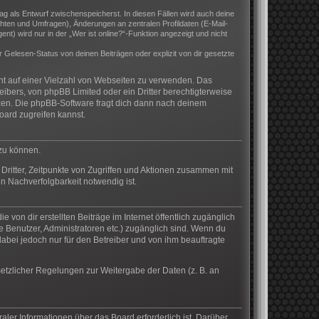
rag als Entwurf zwischenspeicherst. In diesen Fällen wird auch deine
hten und Umfragen), Änderungen an zentralen Profildaten (E-Mail-
) wird nur in der „Wer ist online?“-Funktion angezeigt und nicht
Gelesen-Status von deinen Beiträgen oder explizit von dir gesetzte
cht auf einer Vielzahl von Webseiten zu verwenden. Das
eibers, von phpBB Limited oder ein Dritter berechtigterweise
zen. Die phpBB-Software fragt dich dann nach deinem
ard zugreifen kannst.
 zu können.
Dritter, Zeitpunkte von Zugriffen und Aktionen zusammen mit
n Nachverfolgbarkeit notwendig ist.
von dir erstellten Beiträge im Internet öffentlich zugänglich
te Benutzer, Administratoren etc.) zugänglich sind. Wenn du
abei jedoch nur für den Betreiber und von ihm beauftragte
setzlicher Regelungen zur Weitergabe der Daten (z. B. an
aler Informationen über das Board erforderlich ist. Darüber