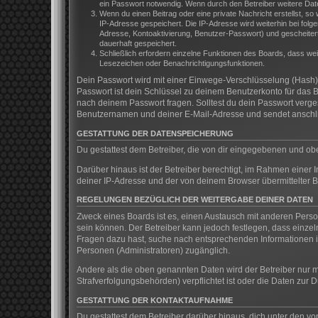
ein Passwort notwendig. Wenn durch den Betreiber weitere Daten 
Wenn du einen Beitrag oder eine private Nachricht erstellst, so
IP-Adresse gespeichert. Die IP-Adresse wird weiterhin bei fol
Adresse, Kontoaktivierung, Benutzer-Passwort) und gescheitert
dauerhaft gespeichert.
Schließlich erfordern einzelne Funktionen des Boards, dass we
Lesezeichen oder Benachrichtigungsfunktionen.
Dein Passwort wird mit einer Einwege-Verschlüsselung (Hash) g
Passwort ist dein Schlüssel zu deinem Benutzerkonto für das B
nach deinem Passwort fragen. Solltest du dein Passwort verg
Benutzernamen und deiner E-Mail-Adresse und sendet anschlie
GESTATTUNG DER DATENSPEICHERUNG
Du gestattest dem Betreiber, die von dir eingegebenen und ob
Darüber hinaus ist der Betreiber berechtigt, im Rahmen einer
deiner IP-Adresse und der von deinem Browser übermittelter B
REGELUNGEN BEZÜGLICH DER WEITERGABE DEINER DATEN
Zweck eines Boards ist es, einen Austausch mit anderen Persone
sein können. Der Betreiber kann jedoch festlegen, dass einzeln
Fragen dazu hast, suche nach entsprechenden Informationen im
Personen (Administratoren) zugänglich.
Andere als die oben genannten Daten wird der Betreiber nur mi
Strafverfolgungsbehörden) verpflichtet ist oder die Daten zur D
GESTATTUNG DER KONTAKTAUFNAHME
Du gestattest dem Betreiber darüber hinaus, dich unter den vo