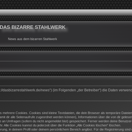
DAS BIZARRE STAHLWERK
News aus dem bizarren Stahlwerk
ttps://dasbizarrestahlwerk.de/news“) (im Folgenden „der Betreiber“) die Daten ver
 mehrere Cookies. Cookies sind kleine Textdateien, die dein Browser als temporäre Dateien
(damit dir alle Seitenaufrufe zugeordnet werden können), Informationen über die von dir geles
e an Umfragen (sofern du nicht angemeldet bist) gespeichert. Ferner werden deine Benutzer-I
. Alle Cookies kannst du jederzeit über die Funktion „Alle Cookies löschen“ löschen.
ierung, in deinem Profil oder deinem persönlichem Bereich angibst. Für die Registrierung si