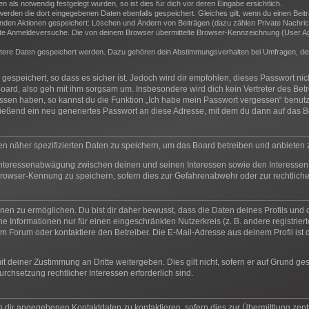
als notwendig festgelegt wurden, so ist dies für dich vor deren Eingabe ersichtlich.
 werden die dort eingegebenen Daten ebenfalls gespeichert. Gleiches gilt, wenn du einen Beit
genden Aktionen gespeichert: Löschen und Ändern von Beiträgen (dazu zählen Private Nachric
e Anmeldeversuche. Die von deinem Browser übermittelte Browser-Kennzeichnung (User Agent
itere Daten gespeichert werden. Dazu gehören dein Abstimmungsverhalten bei Umfragen, der 
espeichert, so dass es sicher ist. Jedoch wird dir empfohlen, dieses Passwort ni
oard, also geh mit ihm sorgsam um. Insbesondere wird dich kein Vertreter des Betr
essen haben, so kannst du die Funktion „Ich habe mein Passwort vergessen“ benut
ßend ein neu generiertes Passwort an diese Adresse, mit dem du dann auf das Bo
en näher spezifizierten Daten zu speichern, um das Board betreiben und anbieten
 Interessenabwägung zwischen deinen und seinen Interessen sowie den Interessen 
rowser-Kennung zu speichern, sofern dies zur Gefahrenabwehr oder zur rechtliche
n zu ermöglichen. Du bist dir daher bewusst, dass die Daten deines Profils und die 
e Informationen nur für einen eingeschränkten Nutzerkreis (z. B. andere registrier
 Forum oder kontaktiere den Betreiber. Die E-Mail-Adresse aus deinem Profil ist d
t deiner Zustimmung an Dritte weitergeben. Dies gilt nicht, sofern er auf Grund ge
urchsetzung rechtlicher Interessen erforderlich sind.
n dir angegebenen Kontaktdaten zu kontaktieren, sofern dies zur Übermittlung zentr