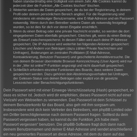
haben standardmäßig eine Gültigkeit von einem Jahr. Alle Cookies kannst du
jederzeit über die Funktion „Alle Cookies löschen“ löschen.
Weiterhin werden die Daten gespeichert, die du bei der Registrierung, in deinem
Profil oder deinem persönlichem Bereich angibst. Für die Registrierung sind
mindestens ein eindeutiger Benutzername, eine E-Mail-Adresse und ein Passwort
notwendig. Wenn durch den Betreiber weitere Daten als notwendig festgelegt
wurden, so ist dies für dich vor deren Eingabe ersichtlich.
Wenn du einen Beitrag oder eine private Nachricht erstellst, so werden die dort
eingegebenen Daten ebenfalls gespeichert. Gleiches gilt, wenn du einen Beitrag
als Entwurf zwischenspeicherst. In diesen Fällen wird auch deine IP-Adresse
gespeichert. Die IP-Adresse wird weiterhin bei folgenden Aktionen gespeichert:
Löschen und Ändern von Beiträgen (dazu zählen Private Nachrichten und
Umfragen), Änderungen an zentralen Profildaten (E-Mail-Adresse,
Kontoaktivierung, Benutzer-Passwort) und gescheiterte Anmeldeversuche. Die
von deinem Browser übermittelte Browser-Kennzeichnung (User Agent) wird nur
in der „Wer ist online?“-Funktion angezeigt und nicht dauerhaft gespeichert.
Schließlich erfordern einzelne Funktionen des Boards, dass weitere Daten
gespeichert werden. Dazu gehören dein Abstimmungsverhalten bei Umfragen,
der Gelesen-Status von deinen Beiträgen oder explizit von dir gesetzte
Lesezeichen oder Benachrichtigungsfunktionen.
Dein Passwort wird mit einer Einwege-Verschlüsselung (Hash) gespeichert, so
dass es sicher ist. Jedoch wird dir empfohlen, dieses Passwort nicht auf einer
Vielzahl von Webseiten zu verwenden. Das Passwort ist dein Schlüssel zu
deinem Benutzerkonto für das Board, also geh mit ihm sorgsam um.
Insbesondere wird dich kein Vertreter des Betreibers, von phpBB Limited oder
ein Dritter berechtigterweise nach deinem Passwort fragen. Solltest du dein
Passwort vergessen haben, so kannst du die Funktion „Ich habe mein
Passwort vergessen“ benutzen. Die phpBB-Software fragt dich dann nach
deinem Benutzernamen und deiner E-Mail-Adresse und sendet anschließend
ein neu generiertes Passwort an diese Adresse, mit dem du dann auf das