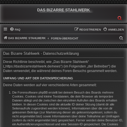
DAS BIZARRE STAHLWERK
SU
FAQ
REGISTRIEREN
ANMELDEN
DAS BIZARRE STAHLWERK
S
FOREN-ÜBERSICHT
U
C
Das Bizarre Stahlwerk - Datenschutzerklärung
H
Diese Richtlinie beschreibt, wie „Das Bizarre Stahlwerk“
E
(„https://dasbizarrestahlwerk.de/news“) (im Folgenden „der Betreiber“) die
Daten verwendet, die während deines Foren-Besuchs gesammelt werden.
UMFANG UND ART DER DATENSPEICHERUNG
Deine Daten werden auf vier verschiedene Arten gesammelt:
Die Forensoftware phpBB erstellt bei deinem Besuch des Boards mehrere
Cookies. Cookies sind kleine Textdateien, die dein Browser als temporäre
Dateien ablegt und die zwischen den einzelnen Aufrufen des Boards erhalten
bleiben. In diesen Cookies sind die aktuelle ID deiner Sitzung (damit dir alle
Seitenaufrufe zugeordnet werden können), Informationen über die von dir
gelesenen Beiträge (zur Markierung dieser als gelesen/ungelesen; sofern du
nicht angemeldet bist) sowie Informationen über deine Teilnahme an Umfragen
(sofern du nicht angemeldet bist) gespeichert. Ferner werden deine Benutzer-ID,
ein Authentifizierungsschlüssel und eine Session-ID gespeichert. Die Cookies