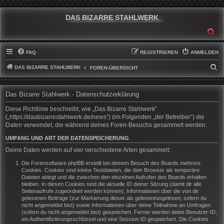
DAS BIZARRE STAHLWERK
SU
FAQ
REGISTRIEREN
ANMELDEN
DAS BIZARRE STAHLWERK
S
FOREN-ÜBERSICHT
U
C
Das Bizarre Stahlwerk - Datenschutzerklärung
H
Diese Richtlinie beschreibt, wie „Das Bizarre Stahlwerk“
E
(„https://dasbizarrestahlwerk.de/news“) (im Folgenden „der Betreiber“) die
Daten verwendet, die während deines Foren-Besuchs gesammelt werden.
UMFANG UND ART DER DATENSPEICHERUNG
Deine Daten werden auf vier verschiedene Arten gesammelt:
Die Forensoftware phpBB erstellt bei deinem Besuch des Boards mehrere
Cookies. Cookies sind kleine Textdateien, die dein Browser als temporäre
Dateien ablegt und die zwischen den einzelnen Aufrufen des Boards erhalten
bleiben. In diesen Cookies sind die aktuelle ID deiner Sitzung (damit dir alle
Seitenaufrufe zugeordnet werden können), Informationen über die von dir
gelesenen Beiträge (zur Markierung dieser als gelesen/ungelesen; sofern du
nicht angemeldet bist) sowie Informationen über deine Teilnahme an Umfragen
(sofern du nicht angemeldet bist) gespeichert. Ferner werden deine Benutzer-ID,
ein Authentifizierungsschlüssel und eine Session-ID gespeichert. Die Cookies