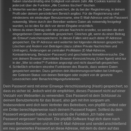
haben standardmäßig eine Gültigkeit von einem Jahr. Alle Cookies kannst du
jederzeit über die Funktion „Alle Cookies löschen“ löschen.
Weiterhin werden die Daten gespeichert, die du bei der Registrierung, in deinem
Profil oder deinem persönlichem Bereich angibst. Für die Registrierung sind
mindestens ein eindeutiger Benutzername, eine E-Mail-Adresse und ein Passwort
notwendig. Wenn durch den Betreiber weitere Daten als notwendig festgelegt
wurden, so ist dies für dich vor deren Eingabe ersichtlich.
Wenn du einen Beitrag oder eine private Nachricht erstellst, so werden die dort
eingegebenen Daten ebenfalls gespeichert. Gleiches gilt, wenn du einen Beitrag
als Entwurf zwischenspeicherst. In diesen Fällen wird auch deine IP-Adresse
gespeichert. Die IP-Adresse wird weiterhin bei folgenden Aktionen gespeichert:
Löschen und Ändern von Beiträgen (dazu zählen Private Nachrichten und
Umfragen), Änderungen an zentralen Profildaten (E-Mail-Adresse,
Kontoaktivierung, Benutzer-Passwort) und gescheiterte Anmeldeversuche. Die
von deinem Browser übermittelte Browser-Kennzeichnung (User Agent) wird nur
in der „Wer ist online?“-Funktion angezeigt und nicht dauerhaft gespeichert.
Schließlich erfordern einzelne Funktionen des Boards, dass weitere Daten
gespeichert werden. Dazu gehören dein Abstimmungsverhalten bei Umfragen,
der Gelesen-Status von deinen Beiträgen oder explizit von dir gesetzte
Lesezeichen oder Benachrichtigungsfunktionen.
Dein Passwort wird mit einer Einwege-Verschlüsselung (Hash) gespeichert, so
dass es sicher ist. Jedoch wird dir empfohlen, dieses Passwort nicht auf einer
Vielzahl von Webseiten zu verwenden. Das Passwort ist dein Schlüssel zu
deinem Benutzerkonto für das Board, also geh mit ihm sorgsam um.
Insbesondere wird dich kein Vertreter des Betreibers, von phpBB Limited oder
ein Dritter berechtigterweise nach deinem Passwort fragen. Solltest du dein
Passwort vergessen haben, so kannst du die Funktion „Ich habe mein
Passwort vergessen“ benutzen. Die phpBB-Software fragt dich dann nach
deinem Benutzernamen und deiner E-Mail-Adresse und sendet anschließend
ein neu generiertes Passwort an diese Adresse, mit dem du dann auf das