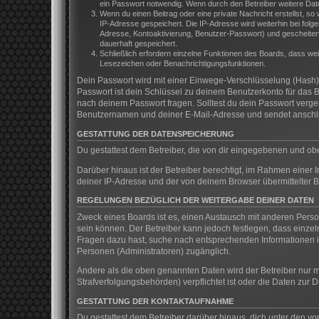
ein Passwort notwendig. Wenn durch den Betreiber weitere Daten 
Wenn du einen Beitrag oder eine private Nachricht erstellst, so
IP-Adresse gespeichert. Die IP-Adresse wird weiterhin bei fol
Adresse, Kontoaktivierung, Benutzer-Passwort) und gescheitert
dauerhaft gespeichert.
Schließlich erfordern einzelne Funktionen des Boards, dass we
Lesezeichen oder Benachrichtigungsfunktionen.
Dein Passwort wird mit einer Einwege-Verschlüsselung (Hash) g
Passwort ist dein Schlüssel zu deinem Benutzerkonto für das B
nach deinem Passwort fragen. Solltest du dein Passwort verg
Benutzernamen und deiner E-Mail-Adresse und sendet anschlie
GESTATTUNG DER DATENSPEICHERUNG
Du gestattest dem Betreiber, die von dir eingegebenen und ob
Darüber hinaus ist der Betreiber berechtigt, im Rahmen einer
deiner IP-Adresse und der von deinem Browser übermittelter B
REGELUNGEN BEZÜGLICH DER WEITERGABE DEINER DATEN
Zweck eines Boards ist es, einen Austausch mit anderen Persone
sein können. Der Betreiber kann jedoch festlegen, dass einzeln
Fragen dazu hast, suche nach entsprechenden Informationen im
Personen (Administratoren) zugänglich.
Andere als die oben genannten Daten wird der Betreiber nur mi
Strafverfolgungsbehörden) verpflichtet ist oder die Daten zur D
GESTATTUNG DER KONTAKTAUFNAHME
Du gestattest dem Betreiber darüber hinaus, dich unter den vo