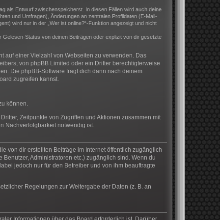
rag als Entwurf zwischenspeicherst. In diesen Fällen wird auch deine
hten und Umfragen), Änderungen an zentralen Profildaten (E-Mail-
) wird nur in der „Wer ist online?“-Funktion angezeigt und nicht
Gelesen-Status von deinen Beiträgen oder explizit von dir gesetzte
cht auf einer Vielzahl von Webseiten zu verwenden. Das
eibers, von phpBB Limited oder ein Dritter berechtigterweise
zen. Die phpBB-Software fragt dich dann nach deinem
ard zugreifen kannst.
 zu können.
Dritter, Zeitpunkte von Zugriffen und Aktionen zusammen mit
n Nachverfolgbarkeit notwendig ist.
von dir erstellten Beiträge im Internet öffentlich zugänglich
te Benutzer, Administratoren etc.) zugänglich sind. Wenn du
abei jedoch nur für den Betreiber und von ihm beauftragte
setzlicher Regelungen zur Weitergabe der Daten (z. B. an
aler Informationen über das Board erforderlich ist. Darüber