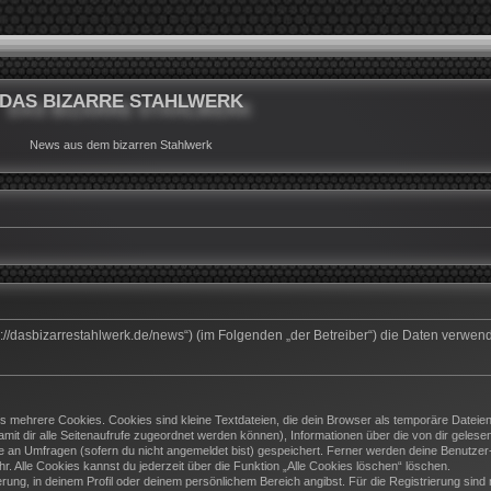
DAS BIZARRE STAHLWERK
News aus dem bizarren Stahlwerk
ttps://dasbizarrestahlwerk.de/news“) (im Folgenden „der Betreiber“) die Daten ver
 mehrere Cookies. Cookies sind kleine Textdateien, die dein Browser als temporäre Dateien
(damit dir alle Seitenaufrufe zugeordnet werden können), Informationen über die von dir geles
e an Umfragen (sofern du nicht angemeldet bist) gespeichert. Ferner werden deine Benutzer-I
. Alle Cookies kannst du jederzeit über die Funktion „Alle Cookies löschen“ löschen.
ierung, in deinem Profil oder deinem persönlichem Bereich angibst. Für die Registrierung si