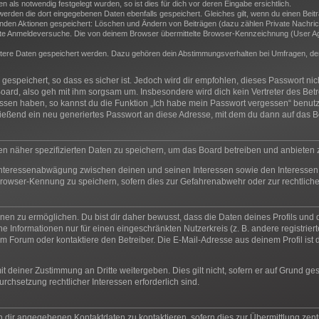
als notwendig festgelegt wurden, so ist dies für dich vor deren Eingabe ersichtlich.
 werden die dort eingegebenen Daten ebenfalls gespeichert. Gleiches gilt, wenn du einen Beit
genden Aktionen gespeichert: Löschen und Ändern von Beiträgen (dazu zählen Private Nachric
e Anmeldeversuche. Die von deinem Browser übermittelte Browser-Kennzeichnung (User Agent
itere Daten gespeichert werden. Dazu gehören dein Abstimmungsverhalten bei Umfragen, der 
espeichert, so dass es sicher ist. Jedoch wird dir empfohlen, dieses Passwort ni
oard, also geh mit ihm sorgsam um. Insbesondere wird dich kein Vertreter des Betr
essen haben, so kannst du die Funktion „Ich habe mein Passwort vergessen“ benut
ßend ein neu generiertes Passwort an diese Adresse, mit dem du dann auf das Bo
en näher spezifizierten Daten zu speichern, um das Board betreiben und anbieten
 Interessenabwägung zwischen deinen und seinen Interessen sowie den Interessen 
rowser-Kennung zu speichern, sofern dies zur Gefahrenabwehr oder zur rechtliche
n zu ermöglichen. Du bist dir daher bewusst, dass die Daten deines Profils und die 
e Informationen nur für einen eingeschränkten Nutzerkreis (z. B. andere registrier
 Forum oder kontaktiere den Betreiber. Die E-Mail-Adresse aus deinem Profil ist d
t deiner Zustimmung an Dritte weitergeben. Dies gilt nicht, sofern er auf Grund ge
urchsetzung rechtlicher Interessen erforderlich sind.
n dir angegebenen Kontaktdaten zu kontaktieren, sofern dies zur Übermittlung zentr